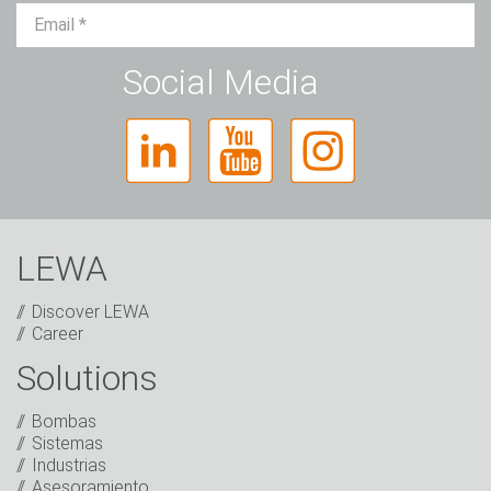
Sr.
Sra.
Diverso
Social Media
LEWA
Discover LEWA
Career
Solutions
Captcha
Bombas
Verificación Anti-Robot
Sistemas
Haga clic para iniciar la verificación
Industrias
Friendly
Captcha ⇗
Asesoramiento