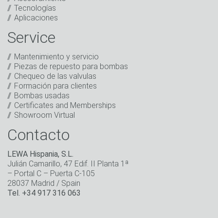
He leído la política de privacidad. Autorizo el
Tecnologías
tratamiento de mis datos con fines comerciales.
Aplicaciones
Esto incluye el envío de nuestro boletín de noticias y
de otras informaciones sobre nuevos productos,
Service
noticias de la empresa, promociones, invitaciones a
eventos u otros acontecimientos relevantes.
*
Mantenimiento y servicio
Piezas de repuesto para bombas
Mantenerse en contacto
Chequeo de las valvulas
Formación para clientes
* Campo obligatorio
Bombas usadas
Certificates and Memberships
Showroom Virtual
Contacto
LEWA Hispania, S.L.
Julián Camarillo, 47 Edif. II Planta 1ª
– Portal C – Puerta C-105
28037 Madrid / Spain
Tel. +34 917 316 063