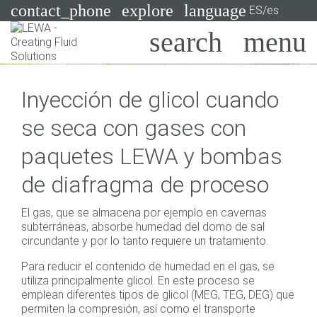
contact_phone
explore
language
ES/es
Bombas
Inyección de glicol cuando
Sistemas
Search
X
se seca con gases con
Industrias
paquetes LEWA y bombas
Aplicaciones
de diafragma de proceso
Servicios
El gas, que se almacena por ejemplo en cavernas
Asesoramiento
subterráneas, absorbe humedad del domo de sal
circundante y por lo tanto requiere un tratamiento.
Tecnologías
Para reducir el contenido de humedad en el gas, se
utiliza principalmente glicol. En este proceso se
emplean diferentes tipos de glicol (MEG, TEG, DEG) que
permiten la compresión, así como el transporte