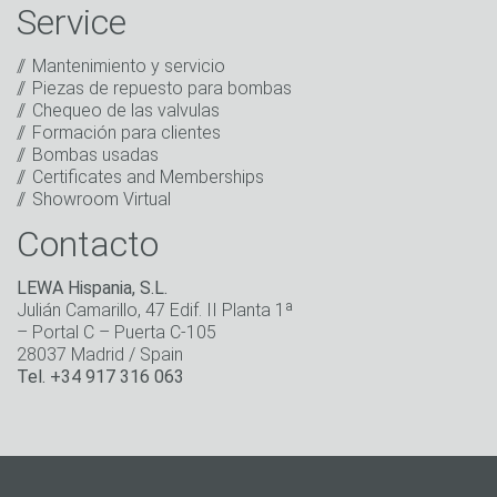
de otras informaciones sobre nuevos productos,
Service
noticias de la empresa, promociones, invitaciones a
eventos u otros acontecimientos relevantes.
*
Mantenimiento y servicio
Piezas de repuesto para bombas
Mantenerse en contacto
Chequeo de las valvulas
Formación para clientes
* Campo obligatorio
Bombas usadas
Certificates and Memberships
Showroom Virtual
Contacto
LEWA Hispania, S.L.
Julián Camarillo, 47 Edif. II Planta 1ª
– Portal C – Puerta C-105
28037 Madrid / Spain
Tel. +34 917 316 063