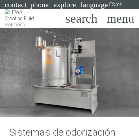
contact_phone
explore
language
ES/es
Bombas
Sistemas
Search
X
Industrias
Aplicaciones
Servicios
Asesoramiento
Tecnologías
Sistemas de odorización