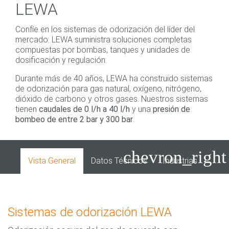
LEWA
Confíe en los sistemas de odorización del líder del
mercado: LEWA suministra soluciones completas
compuestas por bombas, tanques y unidades de
dosificación y regulación.
Durante más de 40 años, LEWA ha construido sistemas
de odorización para gas natural, oxígeno, nitrógeno,
dióxido de carbono y otros gases. Nuestros sistemas
tienen
caudales de 0 l/h a 40 l/h
y una
presión de
bombeo de entre 2 bar y 300 bar
.
chevron_right
Vista General
Datos Técnicos
Industrias
Apli
Sistemas de odorización LEWA