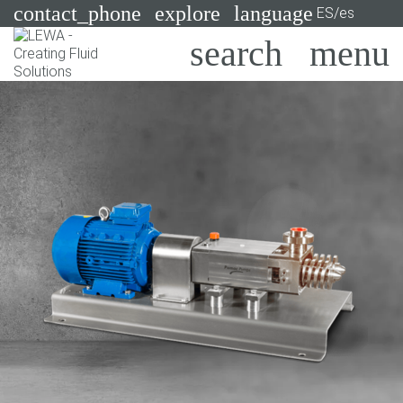
contact_phone
explore
language
ES/es
Bombas
Sistemas
Search
X
Industrias
Aplicaciones
Servicios
Asesoramiento
Tecnologías