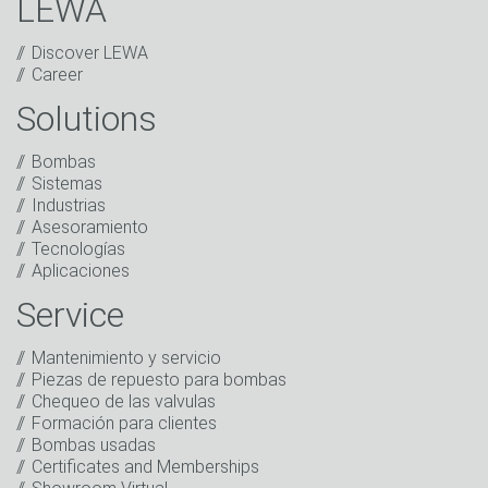
LEWA
Discover LEWA
Career
Solutions
Captcha
Bombas
Verificación Anti-Robot
Sistemas
Haga clic para iniciar la verificación
Industrias
Friendly
Captcha ⇗
Asesoramiento
He leído la política de privacidad. Autorizo el
Tecnologías
tratamiento de mis datos con fines comerciales.
Aplicaciones
Esto incluye el envío de nuestro boletín de noticias y
de otras informaciones sobre nuevos productos,
Service
noticias de la empresa, promociones, invitaciones a
eventos u otros acontecimientos relevantes.
*
Mantenimiento y servicio
Piezas de repuesto para bombas
Mantenerse en contacto
Chequeo de las valvulas
Formación para clientes
* Campo obligatorio
Bombas usadas
Certificates and Memberships