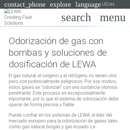
contact_phone
explore
language
US/es
Bombas
Odorización de gas con
Sistemas
Search
X
bombas y soluciones de
Industrias
dosificación de LEWA
Aplicaciones
El gas natural, el oxígeno y el nitrógeno no tienen olor,
Servicios
pero son potencialmente peligrosos. Por ese motivo,
estos gases se "odorizan" con una sustancia olorosa
Asesoramiento
penetrante. Este proceso es excepcionalmente
importante, por lo que el sistema de odorización debe
operar de forma precisa y fiable.
Tecnologías
Puede confiar en los sistemas de LEWA, el líder del
mercado europeo para la odorización de gases tales
como gas natural, biogás y gas licuado. Le