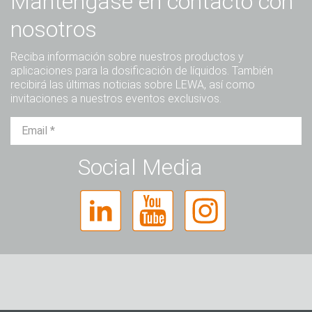
Manténgase en contacto con
nosotros
Reciba información sobre nuestros productos y
aplicaciones para la dosificación de líquidos. También
recibirá las últimas noticias sobre LEWA, así como
invitaciones a nuestros eventos exclusivos.
Sr.
Sra.
Diverso
Social Media