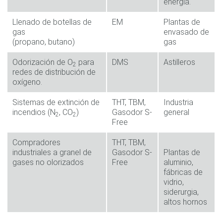
energía.
Llenado de botellas de
EM
Plantas de
gas
envasado de
(propano, butano)
gas
Odorización de O
para
DMS
Astilleros
2
redes de distribución de
oxígeno.
Sistemas de extinción de
THT, TBM,
Industria
incendios (N
, CO
)
Gasodor S-
general
2
2
Free
Compradores
THT, TBM,
industriales a granel de
Gasodor S-
Plantas de
gases no olorizados
Free
aluminio,
fábricas de
vidrio,
siderurgia,
altos hornos