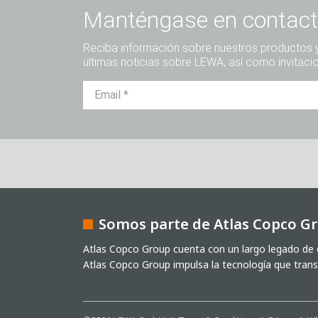
Manténgase en contact
Reciba información sobre nuestros productos y 
últimas noticias sobre LEWA, así como invitaci
Captcha
Somos parte de Atlas Copco G
Verificación Anti-Robot
Haga clic para iniciar la verificación
Friendly
Captcha ⇗
Atlas Copco Group cuenta con un largo legado de d
Atlas Copco Group impulsa la tecnología que trans
He leído la política de privacidad. Autorizo
envío de nuestro boletín de noticias y de 
promociones, invitaciones a eventos u otr