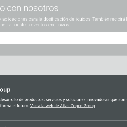
o con nosotros
aplicaciones para la dosificación de líquidos. También recibirá 
ones a nuestros eventos exclusivos.
Sr.
Sra.
Diverso
roup
esarrollo de productos, servicios y soluciones innovadoras que son c
forma el futuro.
Visita la web de Atlas Copco Group
 el tratamiento de mis datos con fines comerciales. Esto incluye e
otras informaciones sobre nuevos productos, noticias de la empr
os acontecimientos relevantes.
*