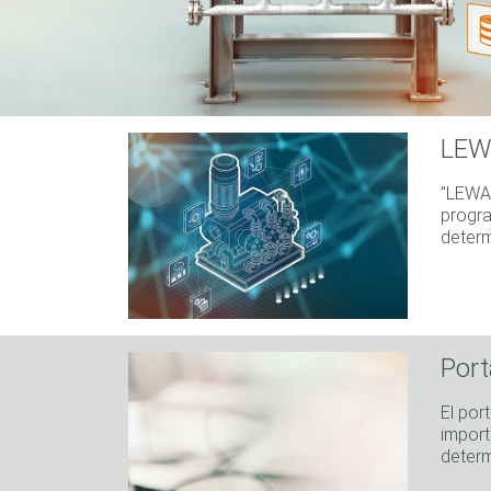
LEW
"LEWA 
progra
determ
Port
El por
import
determ