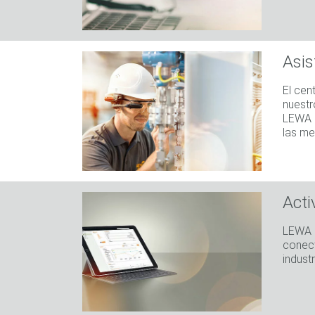
Asis
El cen
nuestr
LEWA a
las me
Acti
LEWA e
conect
industr