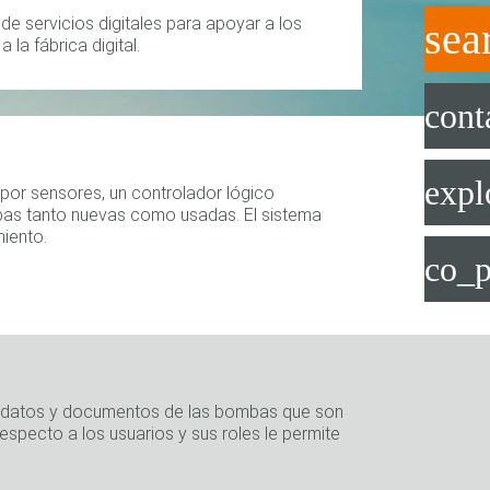
e servicios digitales para apoyar a los
sea
 la fábrica digital.
cont
expl
por sensores, un controlador lógico
ombas tanto nuevas como usadas. El sistema
miento.
co_p
os datos y documentos de las bombas que son
specto a los usuarios y sus roles le permite