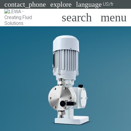
contact_phone
explore
language
US/fr
Pompes
Systèmes
Search
X
Secteurs
Applications
Services
Consulting
Technologies