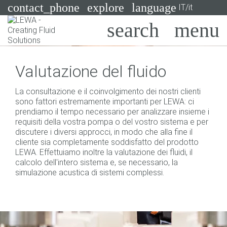
contact_phone
explore
language
IT/it
Pompe
Valutazione del fluido
Sistemi
Search
X
La consultazione e il coinvolgimento dei nostri clienti
Industrie
sono fattori estremamente importanti per LEWA: ci
prendiamo il tempo necessario per analizzare insieme i
Applicazioni
requisiti della vostra pompa o del vostro sistema e per
discutere i diversi approcci, in modo che alla fine il
Servizi
cliente sia completamente soddisfatto del prodotto
LEWA. Effettuiamo inoltre la valutazione dei fluidi, il
Consulenza
calcolo dell'intero sistema e, se necessario, la
simulazione acustica di sistemi complessi.
Tecnologie