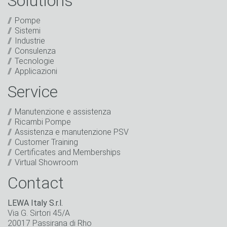
Solutions
Verifica Anti-Robot
Pompe
Clicca per iniziare
Sistemi
Friendly
Captcha ⇗
Industrie
Ho letto l'informativa sulla protezione dei dati.
Consulenza
Acconsento al trattamento dei miei dati per finalità di
Tecnologie
marketing. Ciò include l'invio della nostra newsletter e
Applicazioni
di altre informazioni su nuovi prodotti, novità
aziendali, promozioni, inviti a eventi o altri incontri
Service
rilevanti.
*
Manutenzione e assistenza
Rimani in contatto
Ricambi Pompe
Assistenza e manutenzione PSV
* Campo obbligatorio
Customer Training
Certificates and Memberships
Virtual Showroom
Contact
LEWA Italy S.r.l.
Via G. Sirtori 45/A
20017 Passirana di Rho