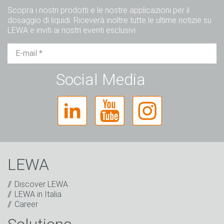
Scopra i nostri prodotti e le nostre applicazioni per il
dosaggio di liquidi. Riceverà inoltre tutte le ultime notizie su
LEWA e inviti ai nostri eventi esclusivi.
Sig.
Sig.ra
Diverso
Social Media
LEWA
Discover LEWA
LEWA in Italia
Career
Captcha