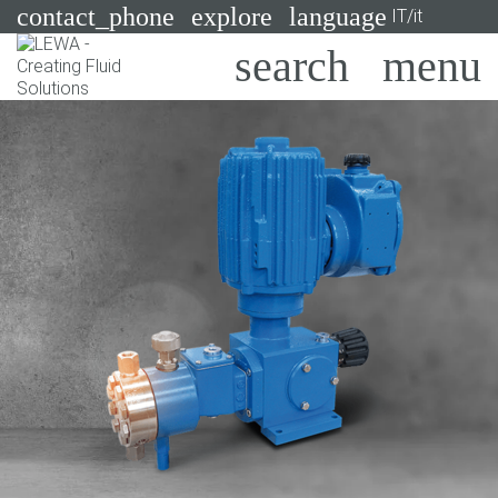
contact_phone
explore
language
IT/it
Pompe
Sistemi
Search
X
Industrie
Applicazioni
Servizi
Consulenza
Tecnologie