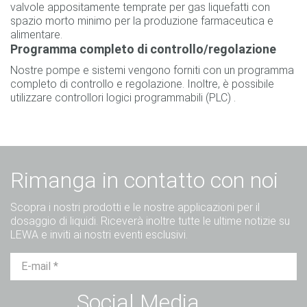
valvole appositamente temprate per gas liquefatti con
spazio morto minimo per la produzione farmaceutica e
alimentare.
Programma completo di controllo/regolazione
Nostre pompe e sistemi vengono forniti con un programma
completo di controllo e regolazione. Inoltre, è possibile
utilizzare controllori logici programmabili (PLC) .
Rimanga in contatto con noi
Scopra i nostri prodotti e le nostre applicazioni per il
dosaggio di liquidi. Riceverà inoltre tutte le ultime notizie su
LEWA e inviti ai nostri eventi esclusivi.
Sig.
Sig.ra
Diverso
Social Media