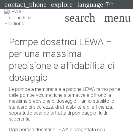
contact_phone
explore
language
IT/it
Pompe
Pompe dosatrici LEWA –
Sistemi
Search
X
per una massima
Industrie
precisione e affidabilità di
Applicazioni
dosaggio
Servizi
Le pompe a membrana e a pistone LEWA fanno parte
Consulenza
delle pompe volumetriche alternative e offrono la
massima precisione di dosaggio. Hanno stabilito lo
standard di sicurezza, di affidabilità e di efficienza,
Tecnologie
soprattutto quando si tratta di pompaggio fluidi
supercritici.
Ogni pompa dosatrice LEWA è progettata con