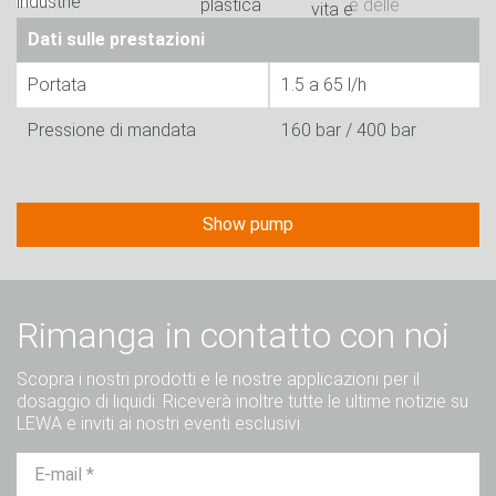
Dati sulle prestazioni
Portata
1.5 a 65 l/h
Pressione di mandata
160 bar / 400 bar
Show pump
Rimanga in contatto con noi
Scopra i nostri prodotti e le nostre applicazioni per il
dosaggio di liquidi. Riceverà inoltre tutte le ultime notizie su
LEWA e inviti ai nostri eventi esclusivi.