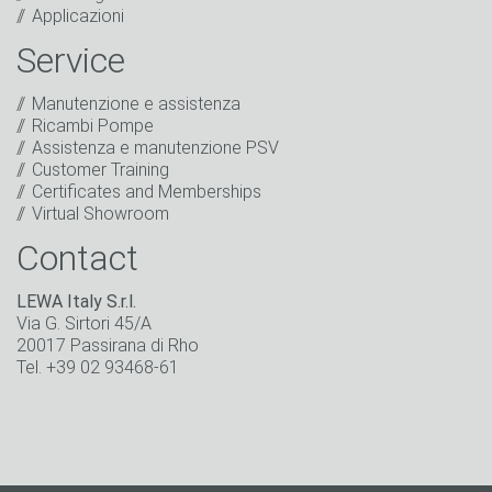
marketing. Ciò include l'invio della nostra newsletter e
Applicazioni
di altre informazioni su nuovi prodotti, novità
aziendali, promozioni, inviti a eventi o altri incontri
Service
rilevanti.
*
Manutenzione e assistenza
Rimani in contatto
Ricambi Pompe
Assistenza e manutenzione PSV
* Campo obbligatorio
Customer Training
Certificates and Memberships
Virtual Showroom
Contact
LEWA Italy S.r.l.
Via G. Sirtori 45/A
20017 Passirana di Rho
Tel. +39 02 93468-61