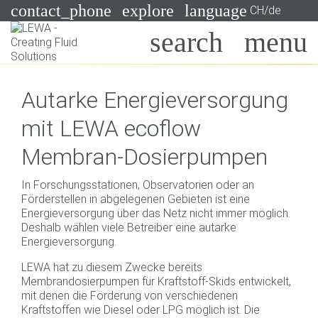
contact_phone
explore
language
CH/de
Pumpen
Autarke Energieversorgung
Systeme
Suchen
X
mit LEWA ecoflow
Branchen
Membran-Dosierpumpen
Anwendungen
In Forschungsstationen, Observatorien oder an
Services
Förderstellen in abgelegenen Gebieten ist eine
Energieversorgung über das Netz nicht immer möglich.
Consulting
Deshalb wählen viele Betreiber eine autarke
Energieversorgung.
Technologien
LEWA hat zu diesem Zwecke bereits
Membrandosierpumpen für Kraftstoff-Skids entwickelt,
mit denen die Förderung von verschiedenen
Kraftstoffen wie Diesel oder LPG möglich ist. Die