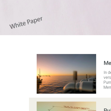
Me
In d
vers
Pump
Memb
Pu