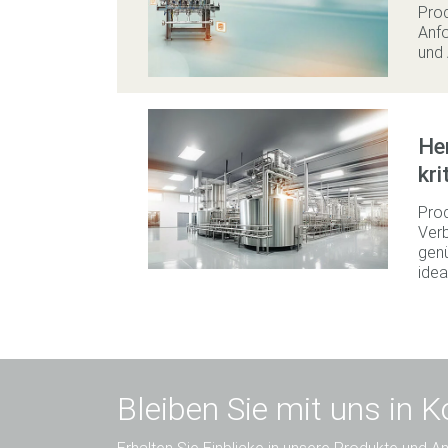
Prod
Anfo
und 
Her
kri
Prod
Verb
genu
idea
Bleiben Sie mit uns in K