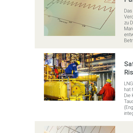
Das 
Verd
zu D
Marc
entw
Bet
Sa
Ri
LNG-
hat 
Die 
Tauc
(Eng
inte