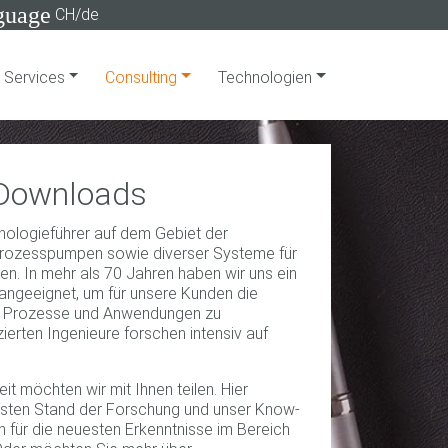
guage
CH/de
Services
Consulting
Technologien
 Downloads
hnologieführer auf dem Gebiet der
rozesspumpen sowie diverser Systeme für
. In mehr als 70 Jahren haben wir uns ein
geeignet, um für unsere Kunden die
le Prozesse und Anwendungen zu
zierten Ingenieure forschen intensiv auf
it möchten wir mit Ihnen teilen. Hier
esten Stand der Forschung und unser Know-
ch für die neuesten Erkenntnisse im Bereich