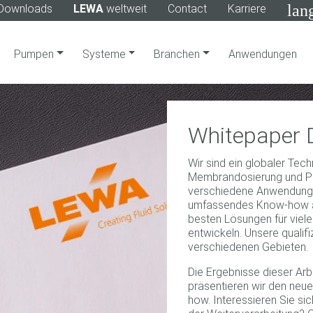
lan
Downloads
LEWA
weltweit
Contact
Karriere
Pumpen
Systeme
Branchen
Anwendungen
Whitepaper
Wir sind ein globaler Tec
Membrandosierung und P
verschiedene Anwendungen
umfassendes Know-how an
besten Lösungen für vie
entwickeln. Unsere qualifi
verschiedenen Gebieten.
Die Ergebnisse dieser Arbe
präsentieren wir den neu
how. Interessieren Sie si