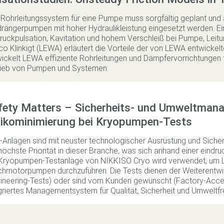
Rohrleitungssystem für eine Pumpe muss sorgfältig geplant und 
rängerpumpen mit hoher Hydraulikleistung eingesetzt werden. E
ruckpulsation, Kavitation und hohem Verschleiß bei Pumpe, Leit
o Klinkigt (LEWA) erläutert die Vorteile der von LEWA entwickelt
ickelt LEWA effiziente Rohrleitungen und Dämpfervorrichtungen f
rieb von Pumpen und Systemen.
fety Matters – Sicherheits- und Umweltman
sikominimierung bei Kryopumpen-Tests
Anlagen sind mit neuster technologischer Ausrüstung und Sicher
höchste Priorität in dieser Branche, was sich anhand einer eindru
Kryopumpen-Testanlage von NIKKISO Cryo wird verwendet, um L
hmotorpumpen durchzuführen. Die Tests dienen der Weiterentwic
ineering-Tests) oder sind vom Kunden gewünscht (Factory-Acce
griertes Managementsystem für Qualität, Sicherheit und Umweltfre