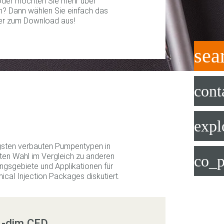
Oder möchten Sie mehr über
en? Dann wählen Sie einfach das
er zum Download aus!
sea
cont
expl
gsten verbauten Pumpentypen in
sten Wahl im Vergleich zu anderen
co_p
sgebiete und Applikationen für
cal Injection Packages diskutiert.
 1-dim CFD