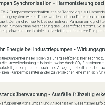
mpen Synchronisation - Harmonisierung oszi
LEWA-Pumpensynchronisation ist eine Technologie zur Harmonisie
leitungssystem wirken. Dabei werden nicht nur Druckpulsation un
ziert. Der synchronisierte Betrieb mehrerer Pumpen ermöglicht 
zelner Pumpen ohne Veränderung des Gesamtförderstroms. So s
beispielsweise eine flexible Lastverteilung auf mehrere Pumpen 
hr Energie bei Industriepumpen - Wirkungsgr
striepumpenhersteller sollen die Energieeffizienz ihrer Technik z
 die Umweltbelastung – beispielsweise durch CO₂-Emissionen – e
rkstelligen, empfiehlt es sich, eine Anlage ganzheitlich zu betr
iligen Pumpentyps miteinander zu vergleichen, ehe man sich für
standsüberwachung - Ausfälle frühzeitig erk
Verfügbarkeit von Pumpen und Anlagen ist ein wesentlicher Erfo