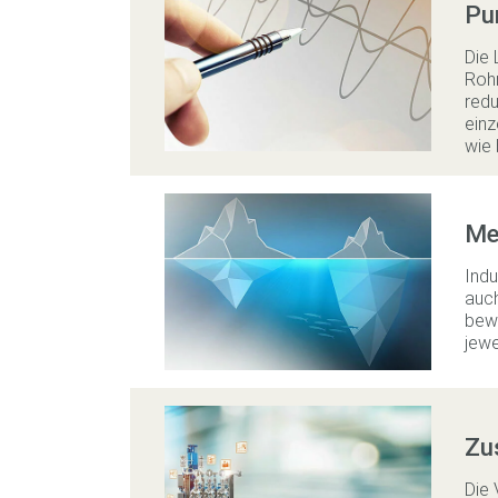
Pu
Die 
Rohr
redu
ein
wie 
Me
Indu
auch
bewe
jewe
Zu
Die 