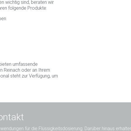
n wichtig sind, beraten wir
hren folgende Produkte:
pen
d bieten umfassende
 in Reinach oder an Ihrem
onal steht zur Verfügung, um
ontakt
nwendungen für die Flüssigkeitsdosierung. Darüber hinaus erhalte