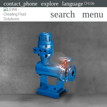
contact_phone
explore
language
CH/de
Pumpen
Systeme
Suchen
X
Branchen
Anwendungen
Services
Consulting
Technologien