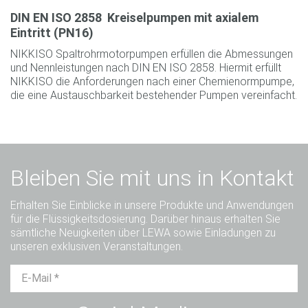
DIN EN ISO 2858 ­ Kreiselpumpen mit axialem
Eintritt (PN16)
NIKKISO Spaltrohrmotorpumpen erfüllen die Abmessungen
und Nennleistungen nach DIN EN ISO 2858. Hiermit erfüllt
NIKKISO die Anforderungen nach einer Chemienormpumpe,
die eine Austauschbarkeit bestehender Pumpen vereinfacht.
Bleiben Sie mit uns in Kontakt
Erhalten Sie Einblicke in unsere Produkte und Anwendungen
für die Flüssigkeitsdosierung. Darüber hinaus erhalten Sie
sämtliche Neuigkeiten über LEWA sowie Einladungen zu
unseren exklusiven Veranstaltungen.
Herr
Frau
Divers