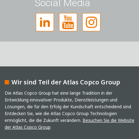
Social Media
Wir sind Teil der Atlas Copco Group
Captcha
Die Atlas Copco Group hat eine lange Tradition in der
Entwicklung innovativer Produkte, Dienstleistungen und
Anti-Roboter-Verifizierung
Lösungen, die für den Erfolg der Kundschaft entscheidend sind.
Hier klicken
Friendly
Captcha ⇗
Entdecken Sie, wie die Atlas Copco Group Technologien
Ich habe die Datenschutzerklärung gelesen. Ich
ermöglicht, die die Zukunft verändern.
Besuchen Sie die Website
stimme der Verarbeitung meiner Daten für
der Atlas Copco Group
Marketingzwecke zu. Dazu gehören der Versand
unseres Newsletters sowie weiterer Informationen