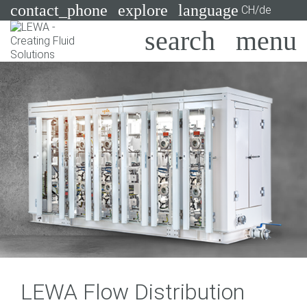
contact_phone
explore
language
CH/de
Pumpen
Systeme
Suchen
X
Branchen
Anwendungen
Services
Consulting
Technologien
LEWA Flow Distribution