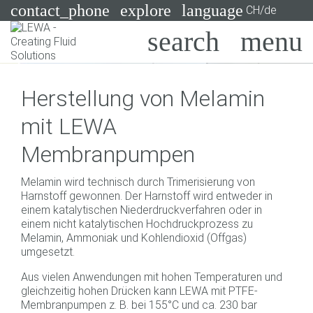
contact_phone
explore
language
CH/de
Pumpen
Herstellung von Melamin
Systeme
Suchen
X
mit LEWA
Branchen
Membranpumpen
Anwendungen
Melamin wird technisch durch Trimerisierung von
Services
Harnstoff gewonnen. Der Harnstoff wird entweder in
einem katalytischen Niederdruckverfahren oder in
Consulting
einem nicht katalytischen Hochdruckprozess zu
Melamin, Ammoniak und Kohlendioxid (Offgas)
umgesetzt.
Technologien
Aus vielen Anwendungen mit hohen Temperaturen und
gleichzeitig hohen Drücken kann LEWA mit PTFE-
Membranpumpen z. B. bei 155°C und ca. 230 bar