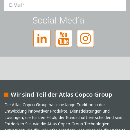
Herr
Frau
Divers
Social Media
Wir sind Teil der Atlas Copco Group
Captcha
Die Atlas Copco Group hat eine lange Tradition in der
Entwicklung innovativer Produkte, Dienstleistungen und
Anti-Roboter-Verifizierung
Lösungen, die für den Erfolg der Kundschaft entscheidend sind.
Hier klicken
Friendly
Captcha ⇗
Entdecken Sie, wie die Atlas Copco Group Technologien
Ich habe die Datenschutzerklärung gelesen. Ich