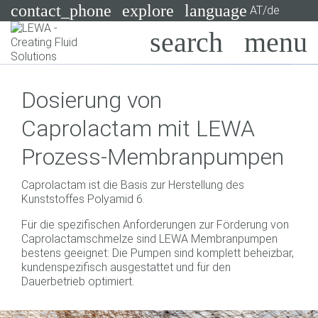
contact_phone
explore
language
AT/de
Pumpen
Dosierung von
Systeme
Suchen
X
Caprolactam mit LEWA
Branchen
Prozess-Membranpumpen
Anwendungen
Caprolactam ist die Basis zur Herstellung des
Services
Kunststoffes Polyamid 6.
Für die spezifischen Anforderungen zur Förderung von
Consulting
Caprolactamschmelze sind LEWA Membranpumpen
bestens geeignet: Die Pumpen sind komplett beheizbar,
Technologien
kundenspezifisch ausgestattet und für den
Dauerbetrieb optimiert.