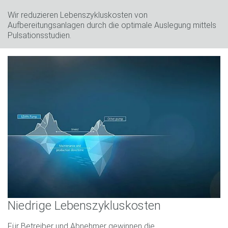
Wir reduzieren Lebenszykluskosten von
Aufbereitungsanlagen durch die optimale Auslegung mittels
Pulsationsstudien.
Niedrige Lebenszykluskosten
Für Betreiber und Abnehmer gewinnen die