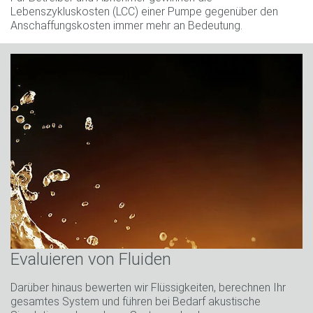
Lebenszykluskosten (LCC) einer Pumpe gegenüber den
Anschaffungskosten immer mehr an Bedeutung.
Evaluieren von Fluiden
Darüber hinaus bewerten wir Flüssigkeiten, berechnen Ihr
gesamtes System und führen bei Bedarf akustische