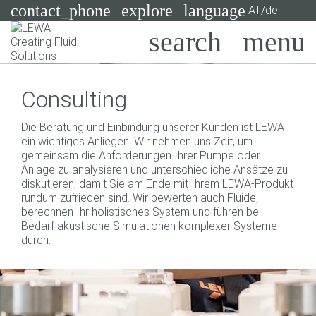
contact_phone
explore
language
AT/de
Pumpen
Consulting
Systeme
Suchen
X
Die Beratung und Einbindung unserer Kunden ist LEWA
Branchen
ein wichtiges Anliegen: Wir nehmen uns Zeit, um
gemeinsam die Anforderungen Ihrer Pumpe oder
Anwendungen
Anlage zu analysieren und unterschiedliche Ansätze zu
diskutieren, damit Sie am Ende mit Ihrem LEWA-Produkt
Services
rundum zufrieden sind. Wir bewerten auch Fluide,
berechnen Ihr holistisches System und führen bei
Consulting
Bedarf akustische Simulationen komplexer Systeme
durch.
Technologien