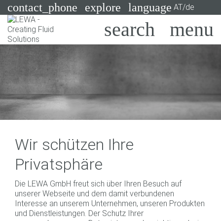
contact_phone
explore
language
AT/de
Pumpen
Systeme
Suchen
X
Branchen
Anwendungen
Services
Wir schützen Ihre
Consulting
Privatsphäre
Technologien
Die LEWA GmbH freut sich über Ihren Besuch auf
unserer Webseite und dem damit verbundenen
Interesse an unserem Unternehmen, unseren Produkten
und Dienstleistungen. Der Schutz Ihrer