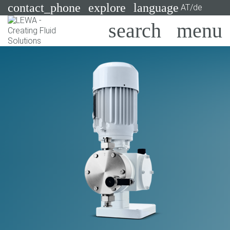
contact_phone
explore
language
AT/de
Pumpen
Systeme
Suchen
X
Branchen
Anwendungen
Services
Consulting
Technologien