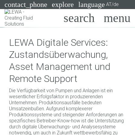
contact_phone
explore
language
AT/de
Pumpen
LEWA Digitale Services:
Systeme
Suchen
X
Zustandsüberwachung,
Branchen
Asset Management und
Anwendungen
Remote Support
Services
Die Verfügbarkeit von Pumpen und Anlagen ist ein
Consulting
wesentlicher Erfolgsfaktor in produzierenden
Unternehmen. Produktionsausfälle bedeuten
Umsatzeinbußen. Aufgrund komplexerer
Technologien
Produktionssysteme und steigender Anforderungen an
spezifisches Betreiber-Know-how ist die Unterstützung
durch digitale Überwachungs- und Analysesysteme
notwendig, um auch in Zukunft wettbewerbsfähig zu