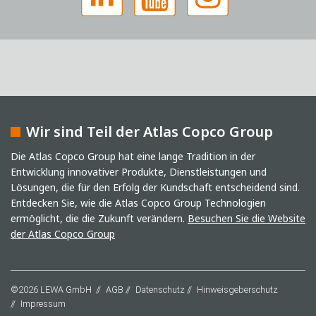
Wir sind Teil der Atlas Copco Group
Captcha
Die Atlas Copco Group hat eine lange Tradition in der
Entwicklung innovativer Produkte, Dienstleistungen und
Anti-Roboter-Verifizierung
Lösungen, die für den Erfolg der Kundschaft entscheidend sind.
Hier klicken
Friendly
Captcha ⇗
Entdecken Sie, wie die Atlas Copco Group Technologien
Ich habe die Datenschutzerklärung gelesen. Ich
ermöglicht, die die Zukunft verändern.
Besuchen Sie die Website
stimme der Verarbeitung meiner Daten für
der Atlas Copco Group
Marketingzwecke zu. Dazu gehören der Versand
unseres Newsletters sowie weiterer Informationen
über neue Produkte, Neuigkeiten des Unternehmens,
Werbeaktionen, Einladungen zu Veranstaltungen oder
©2026 LEWA GmbH
AGB
Datenschutz
Hinweisgeberschutz
entsprechenden anderen Events.
*
Impressum