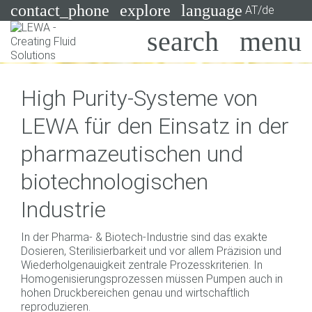
contact_phone
explore
language
AT/de
Pumpen
High Purity-Systeme von
Systeme
Suchen
X
LEWA für den Einsatz in der
Branchen
pharmazeutischen und
Anwendungen
biotechnologischen
Services
Industrie
Consulting
In der Pharma‐ & Biotech‐Industrie sind das exakte
Dosieren, Sterilisierbarkeit und vor allem Präzision und
Technologien
Wiederholgenauigkeit zentrale Prozesskriterien. In
Homogenisierungsprozessen müssen Pumpen auch in
hohen Druckbereichen genau und wirtschaftlich
reproduzieren.