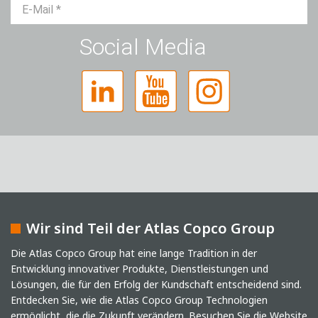
Herr
Frau
Divers
Social Media
Wir sind Teil der Atlas Copco Group
Captcha
Die Atlas Copco Group hat eine lange Tradition in der
Entwicklung innovativer Produkte, Dienstleistungen und
Anti-Roboter-Verifizierung
Lösungen, die für den Erfolg der Kundschaft entscheidend sind.
Hier klicken
Friendly
Captcha ⇗
Entdecken Sie, wie die Atlas Copco Group Technologien
Ich habe die Datenschutzerklärung gelesen. Ich
ermöglicht, die die Zukunft verändern.
Besuchen Sie die Website