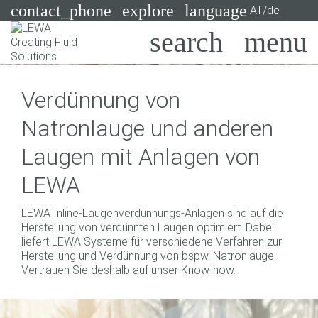
contact_phone
explore
language
AT/de
Pumpen
Verdünnung von
Systeme
Suchen
X
Natronlauge und anderen
Branchen
Laugen mit Anlagen von
Anwendungen
LEWA
Services
LEWA Inline-Laugenverdünnungs-Anlagen sind auf die
Consulting
Herstellung von verdünnten Laugen optimiert. Dabei
liefert LEWA Systeme für verschiedene Verfahren zur
Herstellung und Verdünnung von bspw. Natronlauge.
Technologien
Vertrauen Sie deshalb auf unser Know-how.