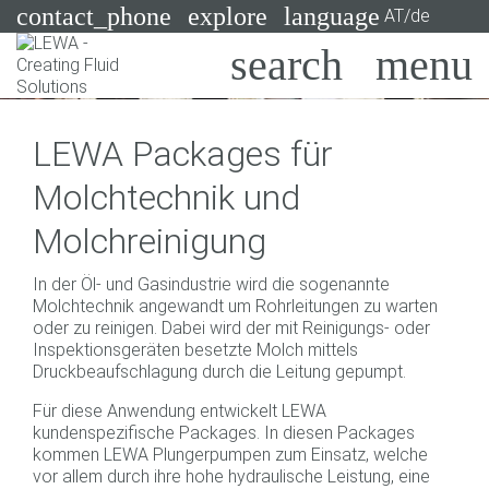
contact_phone
explore
language
AT/de
Pumpen
LEWA Packages für
Systeme
Suchen
X
Molchtechnik und
Branchen
Molchreinigung
Anwendungen
In der Öl- und Gasindustrie wird die sogenannte
Services
Molchtechnik angewandt um Rohrleitungen zu warten
oder zu reinigen. Dabei wird der mit Reinigungs- oder
Consulting
Inspektionsgeräten besetzte Molch mittels
Druckbeaufschlagung durch die Leitung gepumpt.
Technologien
Für diese Anwendung entwickelt LEWA
kundenspezifische Packages. In diesen Packages
kommen LEWA Plungerpumpen zum Einsatz, welche
vor allem durch ihre hohe hydraulische Leistung, eine