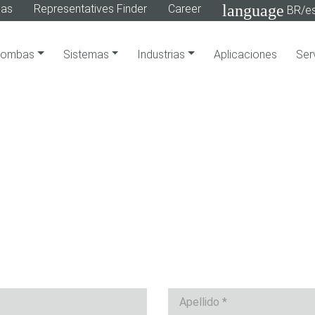
language
gas
Representatives Finder
Career
BR/e
Bombas
Sistemas
Industrias
Aplicaciones
Ser