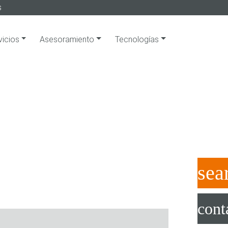
s
vicios
Asesoramiento
Tecnologías
sea
cont