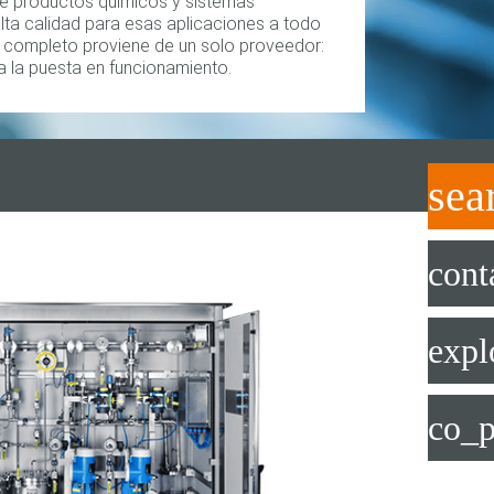
 productos químicos y sistemas
lta calidad para esas aplicaciones a todo
io completo proviene de un solo proveedor:
a la puesta en funcionamiento.
sea
cont
expl
co_p