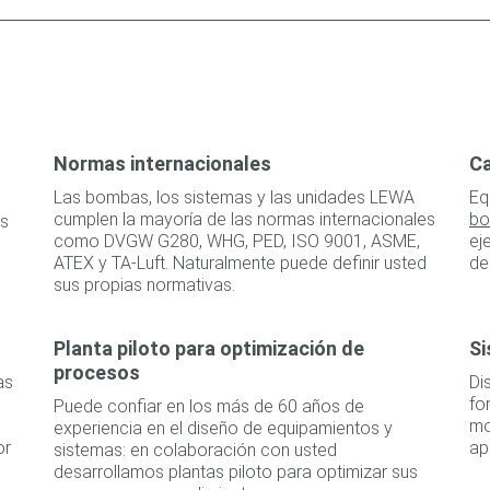
Normas internacionales
Ca
Las bombas, los sistemas y las unidades LEWA
Eq
cumplen la mayoría de las normas internacionales
b
as
como DVGW G280, WHG, PED, ISO 9001, ASME,
ej
ATEX y TA-Luft. Naturalmente puede definir usted
de
sus propias normativas.
Planta piloto para optimización de
Si
procesos
as
Di
fo
Puede confiar en los más de 60 años de
mo
experiencia en el diseño de equipamientos y
or
ap
sistemas: en colaboración con usted
desarrollamos plantas piloto para optimizar sus