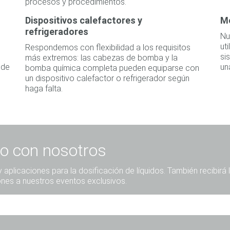
procesos y procedimientos.
Dispositivos calefactores y
M
refrigeradores
Nu
ut
Respondemos con flexibilidad a los requisitos
si
más extremos: las cabezas de bomba y la
 de
un
bomba química completa pueden equiparse con
un dispositivo calefactor o refrigerador según
haga falta.
o con nosotros
aplicaciones para la dosificación de líquidos. También recibirá 
ones a nuestros eventos exclusivos.