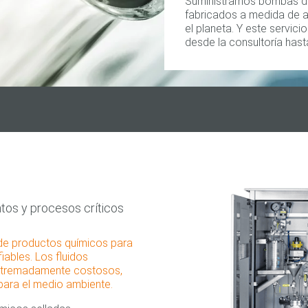
Suministramos bombas de
fabricados a medida de a
el planeta. Y este servic
desde la consultoría hast
s
tos y procesos críticos
 de productos químicos para
iables. Los fluidos
xtremadamente costosos,
 para el medio ambiente.