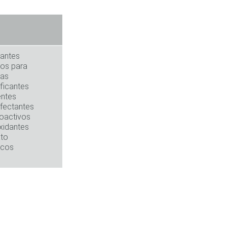
rantes
vos para
ras
ificantes
entes
fectantes
oactivos
xidantes
ato
icos