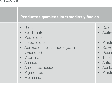
áx. 1200 bar
Productos químicos intermedios y finales
Urea
Colo
Fertilizantes
Aditi
Pesticidas
pintu
Insecticidas
Plast
Aerosoles perfumados (para
Solv
viviendas)
Desin
Vitaminas
Tensi
Aminas
Antio
Amoniaco líquido
Acril
Pigmentos
Plást
Melamina