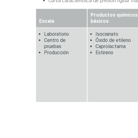
Curva característica de presión rígida: m
Productos químicos
Escala
básicos
Laboratorio
I
socianato
Centro de
Óxido de etileno
pruebas
Caprolactama
Producción
Estireno