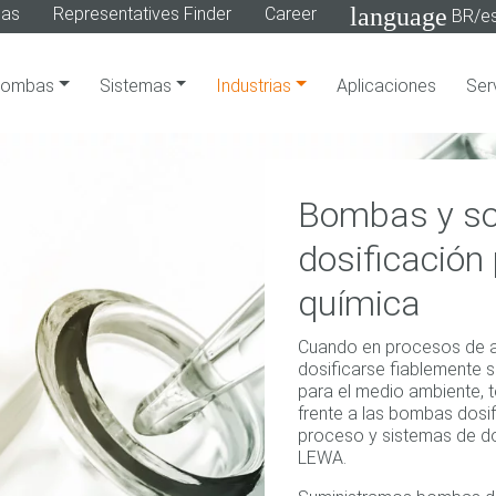
language
gas
Representatives Finder
Career
BR/e
Bombas
Sistemas
Industrias
Aplicaciones
Ser
Bombas y so
dosificación 
química
Cuando en procesos de al
dosificarse fiablemente s
para el medio ambiente, t
frente a las bombas dos
proceso y sistemas de d
LEWA.