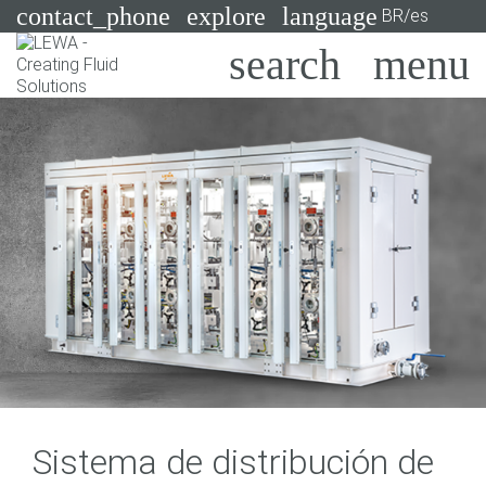
contact_phone
explore
language
BR/es
Bombas
Sistemas
Search
X
Industrias
Aplicaciones
Servicios
Asesoramiento
Tecnologías
Sistema de distribución de