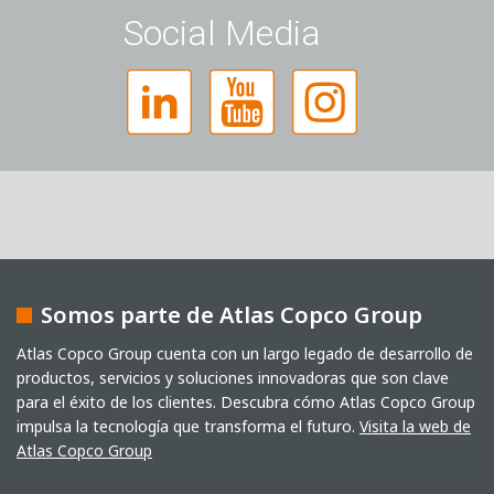
Sr.
Sra.
Diverso
Social Media
Somos parte de Atlas Copco Group
Captcha
Atlas Copco Group cuenta con un largo legado de desarrollo de
productos, servicios y soluciones innovadoras que son clave
Verificación Anti-Robot
para el éxito de los clientes. Descubra cómo Atlas Copco Group
Haga clic para iniciar la verificación
Friendly
Captcha ⇗
impulsa la tecnología que transforma el futuro.
Visita la web de
He leído la política de privacidad. Autorizo el
Atlas Copco Group
tratamiento de mis datos con fines comerciales.
Esto incluye el envío de nuestro boletín de noticias y