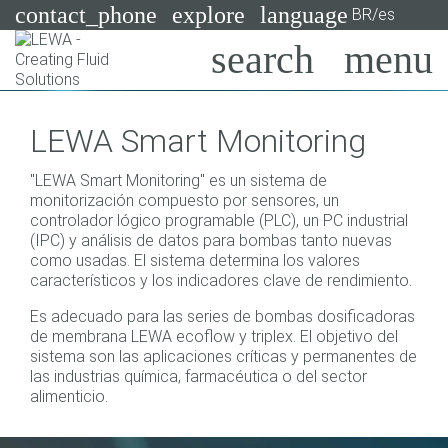
contact_phone
explore
language
BR/es
Bombas
LEWA Smart Monitoring
Sistemas
Search
X
"LEWA Smart Monitoring" es un sistema de
Industrias
monitorización compuesto por sensores, un
controlador lógico programable (PLC), un PC industrial
Aplicaciones
(IPC) y análisis de datos para bombas tanto nuevas
como usadas. El sistema determina los valores
Servicios
característicos y los indicadores clave de rendimiento.
Es adecuado para las series de bombas dosificadoras
Asesoramiento
de membrana LEWA ecoflow y triplex. El objetivo del
sistema son las aplicaciones críticas y permanentes de
Tecnologías
las industrias química, farmacéutica o del sector
alimenticio.