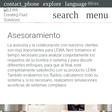
contact_phone
explore
language
BR/es
Bombas
Asesoramiento
Sistemas
Search
X
La asesoría y la colaboración con nuestros clientes
Industrias
son muy importantes para LEWA: Nos tomamos el
tiempo necesario para analizar conjuntamente los
Aplicaciones
requisitos de su bomba o sistema y para discutir
diferentes enfoques, para que al final, esté
Servicios
completamente satisfecho con su producto LEWA.
También evaluamos los fluidos, calculamos todo su
Asesoramiento
sistema y, si es necesario, realizamos simulaciones
acústicas de sistemas complejos.
Tecnologías