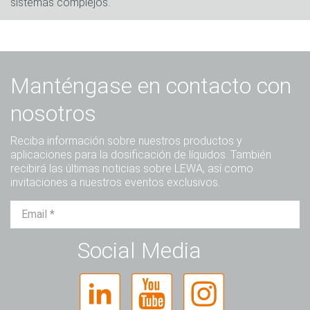
sistemas complejos.
Manténgase en contacto con
nosotros
Reciba información sobre nuestros productos y
aplicaciones para la dosificación de líquidos. También
recibirá las últimas noticias sobre LEWA, así como
invitaciones a nuestros eventos exclusivos.
Sr.
Sra.
Diverso
Social Media