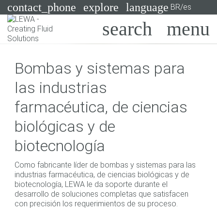
contact_phone
explore
language
BR/es
Bombas
Bombas y sistemas para
Sistemas
Search
X
las industrias
Industrias
farmacéutica, de ciencias
Aplicaciones
biológicas y de
Servicios
biotecnología
Asesoramiento
Como fabricante líder de bombas y sistemas para las
industrias farmacéutica, de ciencias biológicas y de
Tecnologías
biotecnología, LEWA le da soporte durante el
desarrollo de soluciones completas que satisfacen
con precisión los requerimientos de su proceso.