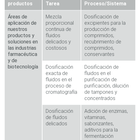
productos
Tarea
Proceso/Sistema
Áreas de
Mezcla
Dosificación de
aplicación de
proporcional
excipientes para la
nuestros
continua de
producción de
productos y
fluidos
comprimidos,
soluciones en
delicados y
recubrimiento de
las industrias
costosos
comprimidos,
farmacéutica
conservantes
y de
biotecnología
Dosificación
Dosificación de
exacta de
fluidos en el
fluidos en el
purificación de
proceso de
purificación, dilución
cromatografía
de tampones y
concentrados
Dosificación
Adición de enzimas,
de fluidos
vitaminas,
delicados
saborizantes,
aditivos para la
fermentación