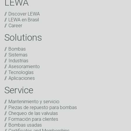
LEWA
Discover LEWA
LEWA en Brasil
Career
Solutions
Captcha
Verificación Anti-Robot
Bombas
Haga clic para iniciar la verificación
Sistemas
Friendly
Captcha ⇗
Industrias
He leído la política de privacidad. Autorizo el
Asesoramiento
tratamiento de mis datos con fines comerciales.
Tecnologías
Esto incluye el envío de nuestro boletín de noticias y
Aplicaciones
de otras informaciones sobre nuevos productos,
noticias de la empresa, promociones, invitaciones a
Service
eventos u otros acontecimientos relevantes.
*
Mantenimiento y servicio
Mantenerse en contacto
Piezas de repuesto para bombas
Chequeo de las valvulas
* Campo obligatorio
Formación para clientes
Bombas usadas
Certificates and Memberships