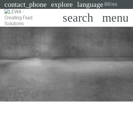
contact_phone
explore
language
BR/es
Bombas
Sistemas
Search
X
Industrias
Aplicaciones
Servicios
Asesoramiento
Tecnologías