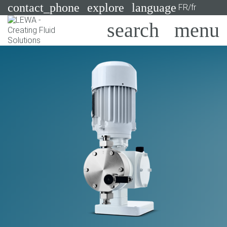
contact_phone
explore
language
FR/fr
Pompes
Systèmes
Search
X
Secteurs
Applications
Services
Consulting
Technologies