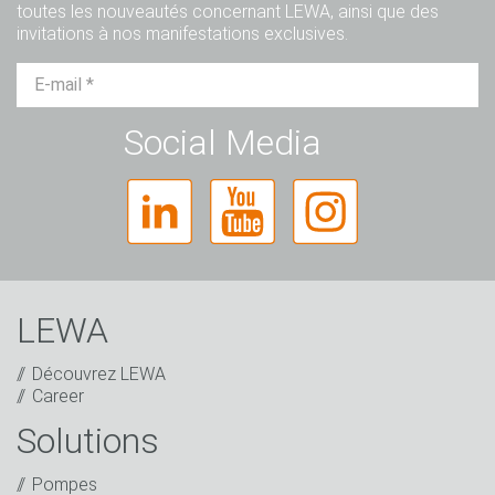
toutes les nouveautés concernant LEWA, ainsi que des
invitations à nos manifestations exclusives.
M.
Mme
Divers
Social Media
LEWA
Découvrez LEWA
Career
Solutions
Captcha
Pompes
Verification Anti-Robot