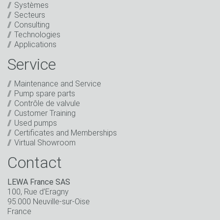
Systèmes
Cliquez ici pour vérifier
Secteurs
Friendly
Captcha ⇗
Consulting
J'ai lu la déclaration de confidentialité. J'accepte le
Technologies
traitement de mes données à des fins de marketing.
Applications
Cela inclut l'envoi de notre newsletter ainsi que
d'autres informations sur les nouveaux produits, les
Service
nouveautés de l'entreprise, les actions publicitaires,
les invitations à des manifestations ou autres
Maintenance and Service
événements correspondants.
*
Pump spare parts
Contrôle de valvule
Rester en contact
Customer Training
Used pumps
* Champs obligatoire
Certificates and Memberships
Virtual Showroom
Contact
LEWA France SAS
100, Rue d’Eragny
95.000 Neuville-sur-Oise
France