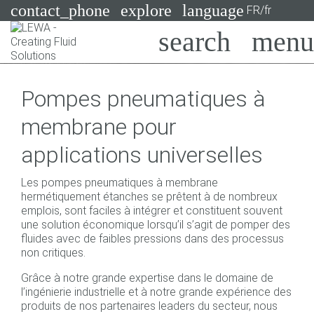
contact_phone
explore
language
FR/fr
Pompes
Pompes pneumatiques à
Systèmes
Search
X
membrane pour
Secteurs
applications universelles
Applications
Les pompes pneumatiques à membrane
Services
hermétiquement étanches se prêtent à de nombreux
emplois, sont faciles à intégrer et constituent souvent
Consulting
une solution économique lorsqu’il s’agit de pomper des
fluides avec de faibles pressions dans des processus
non critiques.
Technologies
Grâce à notre grande expertise dans le domaine de
l’ingénierie industrielle et à notre grande expérience des
produits de nos partenaires leaders du secteur, nous