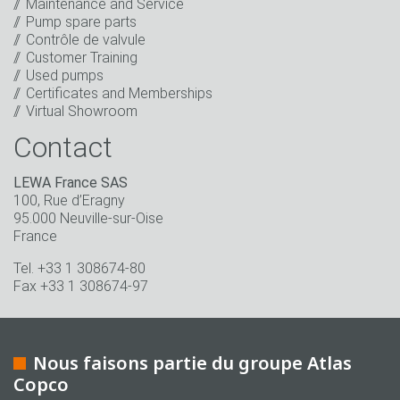
Maintenance and Service
événements correspondants.
*
Pump spare parts
Contrôle de valvule
Rester en contact
Customer Training
Used pumps
* Champs obligatoire
Certificates and Memberships
Virtual Showroom
Contact
LEWA France SAS
100, Rue d’Eragny
95.000 Neuville-sur-Oise
France
Tel. +33 1 308674-80
Fax +33 1 308674-97
Nous faisons partie du groupe Atlas
Copco