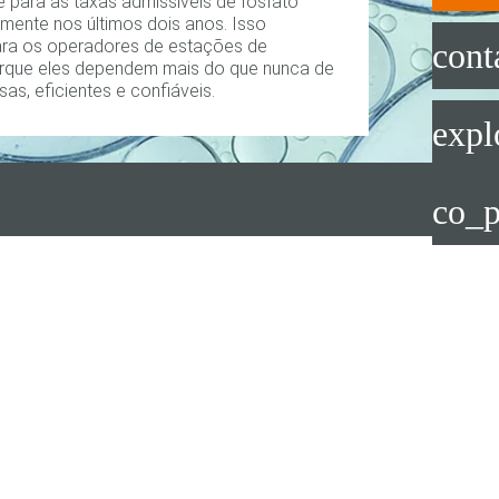
te para as taxas admissíveis de fosfato
mente nos últimos dois anos. Isso
ara os operadores de estações de
cont
rque eles dependem mais do que nunca de
s, eficientes e confiáveis.
expl
co_p