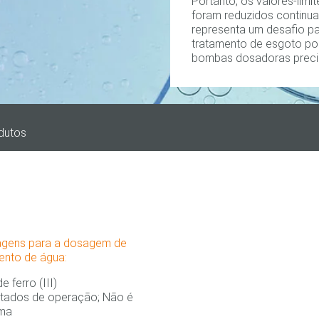
Portanto, os valores-limi
foram reduzidos continua
representa um desafio p
tratamento de esgoto po
bombas dosadoras precisa
dutos
agens para a dosagem de
mento de água:
 ferro (III)
stados de operação; Não é
gma