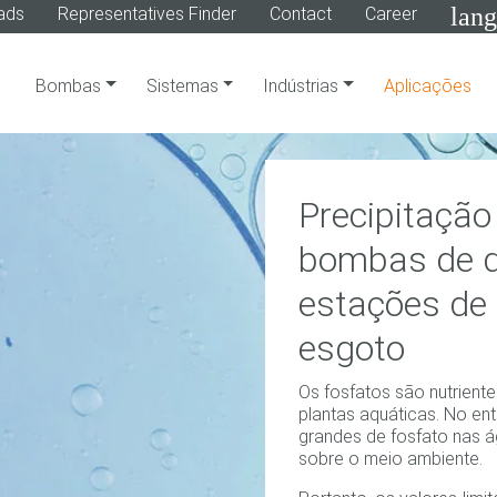
lan
ads
Representatives Finder
Contact
Career
Bombas
Sistemas
Indústrias
Aplicações
Precipitação
bombas de 
estações de
esgoto
Os fosfatos são nutrient
plantas aquáticas. No en
grandes de fosfato nas 
sobre o meio ambiente.