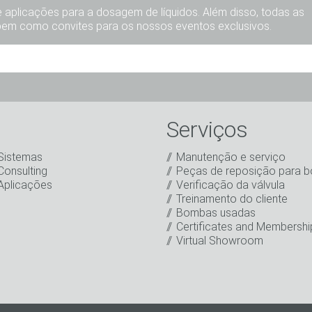
aplicações para a dosagem de líquidos. Além disso, todas as
bem como convites para os nossos eventos exclusivos.
Sr.
Sra.
Diverso
Serviços
Sistemas
Manutenção e serviço
Consulting
Peças de reposição para 
Aplicações
Verificação da válvula
Treinamento do cliente
Bombas usadas
rdo com o processamento dos meus dados para fins de marketin
Certificates and Membershi
rmativo, bem como outras informações sobre novos produtos,
Virtual Showroom
es para eventos ou outros acontecimentos relevantes.
*