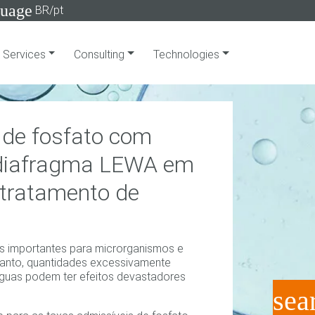
guage
BR/pt
Services
Consulting
Technologies
 de fosfato com
diafragma LEWA em
 tratamento de
es importantes para microrganismos e
tanto, quantidades excessivamente
águas podem ter efeitos devastadores
sea