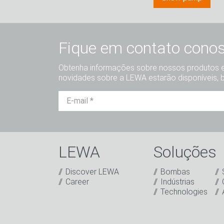
Fique em contato cono
Obtenha informações sobre nossos produtos e 
novidades sobre a LEWA estarão disponíveis, 
LEWA
Soluções
Discover LEWA
Bombas
Captcha
Career
Indústrias
Technologies
Verificação Anti-Robô
Clique para iniciar verificação
Friendly
Captcha ⇗
Eu li a declaração de privacidade. Conco