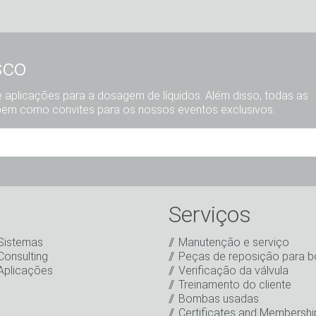
sco
aplicações para a dosagem de líquidos. Além disso, todas as
bem como convites para os nossos eventos exclusivos.
Sr.
Sra.
Diverso
Serviços
Sistemas
Manutenção e serviço
Consulting
Peças de reposição para 
Aplicações
Verificação da válvula
Treinamento do cliente
Bombas usadas
rdo com o processamento dos meus dados para fins de marketin
Certificates and Membershi