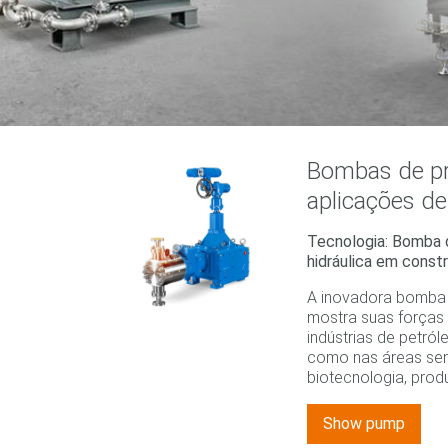
Bombas de p
aplicações de
Tecnologia: Bomba 
hidráulica em const
A inovadora bomba
mostra suas forças
indústrias de petról
como nas áreas sen
biotecnologia, prod
Show pump