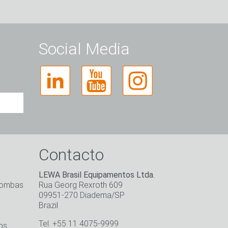
Social Media
Contacto
LEWA Brasil Equipamentos Ltda.
bombas
Rua Georg Rexroth 609
09951-270 Diadema/SP
Brazil
Tel. +55 11 4075-9999
g.
ps