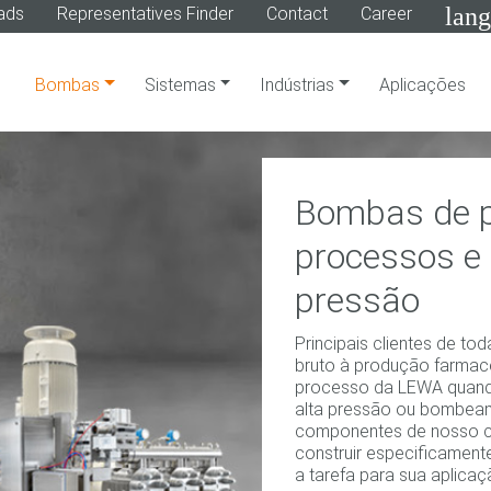
lan
ads
Representatives Finder
Contact
Career
Bombas
Sistemas
Indústrias
Aplicações
Bombas de 
processos e 
pressão
Principais clientes de tod
bruto à produção farma
processo da LEWA quand
alta pressão ou bombea
componentes de nosso c
construir especificamen
a tarefa para sua aplicaç