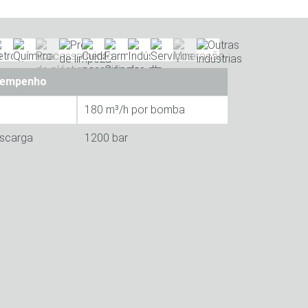
sempenho
180 m³/h por bomba
escarga
1200 bar