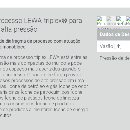
ocesso LEWA triplex® para
alta pressão
Dados de De
de diafragma de processo com atuação
Vazão [l/h]
to monobloco
ma de processo triplex LEWA está entre as
Pressão de d
essão mais compactas do mundo e pode
a nos espaços mais apertados quando o
no processo. O pacote de força provou
osos processos de alta pressão em uma
rias. Ícone de petróleo e gás Ícone de odor
naria cinza Ícone de petroquímicos Ícone
s Ícone de plásticos Ícone de limpeza
dutos cosméticos Ícone de produtos
 de produtos alimentares Ícone de energia
odutos