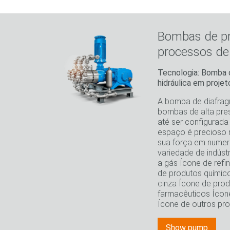
Bombas de pr
processos de 
Tecnologia: Bomba 
hidráulica em proje
A bomba de diafrag
bombas de alta pr
até ser configurad
espaço é precioso 
sua força em numer
variedade de indúst
a gás Ícone de refi
de produtos químico
cinza Ícone de pro
farmacêuticos Ícone
Ícone de outros pr
Show pump