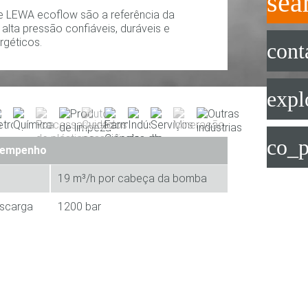
sea
e LEWA ecoflow são a referência da
alta pressão confiáveis, duráveis e
rgéticos.
cont
expl
co_p
sempenho
19 m³/h por cabeça da bomba
escarga
1200 bar