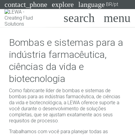
contact_phone
explore
language
BR/pt
Bombas
Bombas e sistemas para a
Sistemas
Search
X
indústria farmacêutica,
Indústrias
ciências da vida e
Aplicações
biotecnologia
Services
Como fabricante líder de bombas e sistemas de
Consulting
bombas para as indústrias farmacêutica, de ciências
da vida e biotecnológica, a LEWA oferece suporte a
você durante o desenvolvimento de soluções
Technologies
completas, que se ajustam exatamente aos seus
requisitos de processo.
Trabalhamos com você para planejar todas as