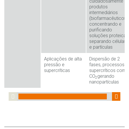
cuidadosamente
produtos
intermediários
(biofarmacêuticos),
concentrando e
purificando
soluções proteicas
separando células
e partículas
Aplicações de alta
Dispersão de 2
pressão e
fases, processos
supercríticas
supercríticos com
CO
gerando
2
nanopartículas