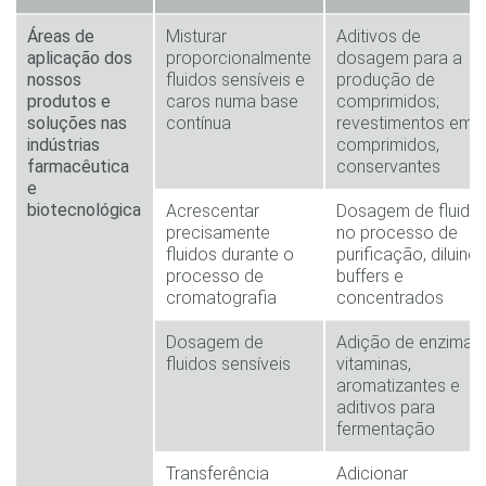
Áreas de
Misturar
Aditivos de
aplicação dos
proporcionalmente
dosagem para a
nossos
fluidos sensíveis e
produção de
produtos e
caros numa base
comprimidos;
soluções nas
contínua
revestimentos em
indústrias
comprimidos,
farmacêutica
conservantes
e
biotecnológica
Acrescentar
Dosagem de fluido
precisamente
no processo de
fluidos durante o
purificação, diluind
processo de
buffers e
cromatografia
concentrados
Dosagem de
Adição de enzimas,
fluidos sensíveis
vitaminas,
aromatizantes e
aditivos para
fermentação
Transferência
Adicionar