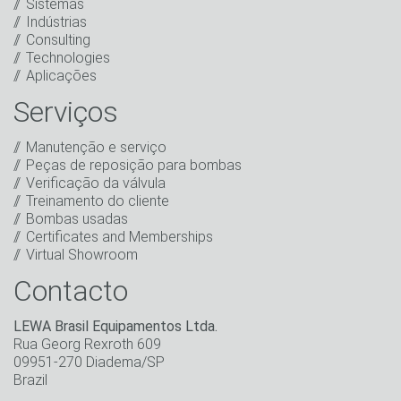
Sistemas
Clique para iniciar verificação
Indústrias
Friendly
Captcha ⇗
Consulting
Eu li a declaração de privacidade. Concordo com o
Technologies
processamento dos meus dados para fins de
Aplicações
marketing. Isso inclui o envio do nosso boletim
informativo, bem como outras informações sobre
Serviços
novos produtos, novidades da empresa,
promoções, convites para eventos ou outros
Manutenção e serviço
acontecimentos relevantes.
*
Peças de reposição para bombas
Verificação da válvula
Ficar em contato
Treinamento do cliente
Bombas usadas
* Campo obrigatório
Certificates and Memberships
Virtual Showroom
Contacto
LEWA Brasil Equipamentos Ltda.
Rua Georg Rexroth 609
09951-270 Diadema/SP
Brazil