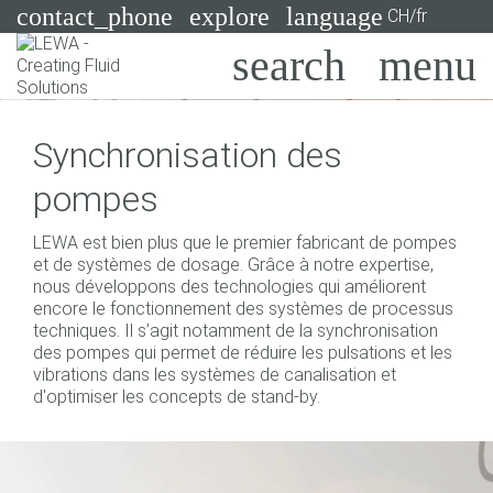
contact_phone
explore
language
CH/fr
Pompes
Synchronisation des
Systèmes
Search
X
pompes
Secteurs
LEWA est bien plus que le premier fabricant de pompes
Applications
et de systèmes de dosage. Grâce à notre expertise,
nous développons des technologies qui améliorent
Services
encore le fonctionnement des systèmes de processus
techniques. Il s’agit notamment de la synchronisation
Consulting
des pompes qui permet de réduire les pulsations et les
vibrations dans les systèmes de canalisation et
d'optimiser les concepts de stand-by.
Technologies