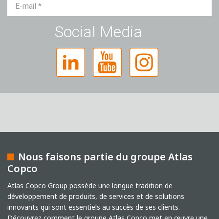
M.
Mme
Divers
Social Media
Nous faisons partie du groupe Atlas
Copco
Captcha
Atlas Copco Group possède une longue tradition de
Verification Anti-Robot
développement de produits, de services et de solutions
Cliquez ici pour vérifier
Friendly
Captcha ⇗
innovants qui sont essentiels au succès de ses clients.
J'ai lu la déclaration de confidentialité. J'accepte le
Découvrez comment le groupe Atlas Copco met en œuvre une