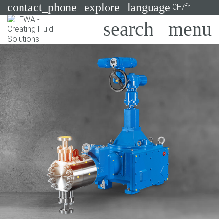
contact_phone
explore
language
CH/fr
Pompes
Systèmes
Search
X
Secteurs
Applications
Services
Consulting
Technologies