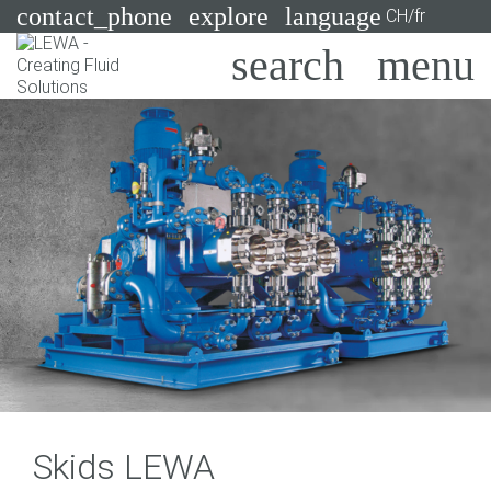
contact_phone
explore
language
CH/fr
Pompes
Systèmes
Search
X
Secteurs
Applications
Services
Consulting
Technologies
Skids LEWA