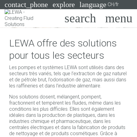
contact_phone
explore
language
CH/fr
Pompes
LEWA offre des solutions
Systèmes
Search
X
pour tous les secteurs
Secteurs
Les pompes et systèmes LEWA sont utilisés dans des
Applications
secteurs très variés, tels que l’extraction de gaz naturel
et de pétrole brut, l’odorisation de gaz, mais aussi dans
Services
les raffineries et dans l’industrie alimentaire.
Nos solutions dosent, mélangent, pompent,
Consulting
fractionnent et tempèrent les fluides, même dans les
conditions les plus difficiles. Elles sont également
Technologies
idéales dans la production de plastiques, dans les
industries chimique et pharmaceutique, dans les
centrales électriques et dans la fabrication de produits
de nettoyage et de produits cosmétiques. Grâce à