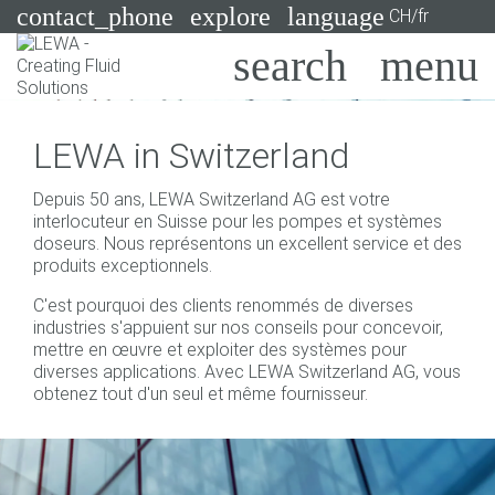
contact_phone
explore
language
CH/fr
Pompes
LEWA in Switzerland
Systèmes
Search
X
Depuis 50 ans, LEWA Switzerland AG est votre
Secteurs
interlocuteur en Suisse pour les pompes et systèmes
doseurs. Nous représentons un excellent service et des
Applications
produits exceptionnels.
C'est pourquoi des clients renommés de diverses
Services
industries s'appuient sur nos conseils pour concevoir,
mettre en œuvre et exploiter des systèmes pour
Consulting
diverses applications. Avec LEWA Switzerland AG, vous
obtenez tout d'un seul et même fournisseur.
Technologies