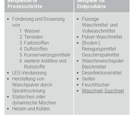
Beispielhafte
Beispiele für
Prozesschritte
Endprodukte
Förderung und Dosierung
Flüssige
von
Waschmittel und
Wasser
Vollwaschmittel
Tensiden
Pulver-Waschmittel
Farbstoffen
(Boden-)
Duftstoffen
Reinigungsmittel
Konservierungsmitteln
Geschirrspülmittel
weitere Additive und
Wäscheweichspüler
Rohstoffe
Bleichmittel
LES-Verdünnung
Desinfektionsmittel
Herstellung von
Seifen
Waschpulver durch
Feuchttücher
Sprühtrocknung
Waschgel, Duschgel
Statisches oder
dynamische Mischen
Heizen und Kühlen