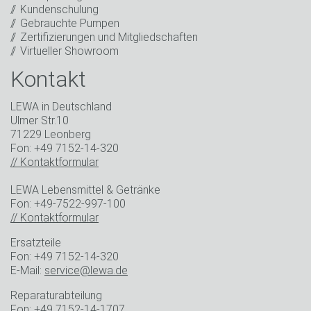
Kundenschulung
* Pflichtfeld
Gebrauchte Pumpen
Zertifizierungen und Mitgliedschaften
Virtueller Showroom
Kontakt
LEWA in Deutschland
Ulmer Str.10
71229 Leonberg
Fon: +49 7152-14-320
// Kontaktformular
LEWA Lebensmittel & Getränke
Fon: +49-7522-997-100
// Kontaktformular
Ersatzteile
Fon: +49 7152-14-320
E-Mail:
service@lewa.de
Reparaturabteilung
Fon: +49 7152-14-1707