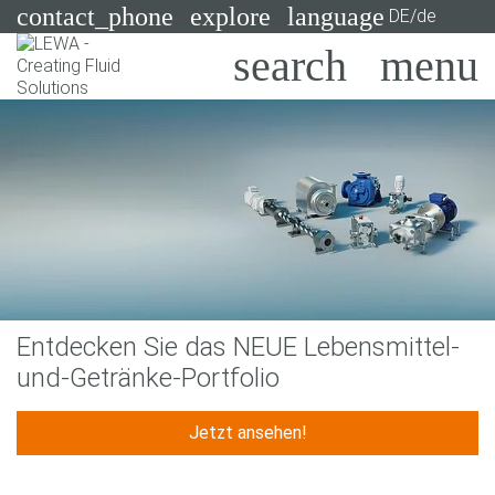
contact_phone
explore
language
DE/de
Pumpen
Systeme
Suchen
X
Branchen
Anwendungen
Services
Entdecken Sie das NEUE Lebensmittel-
Consulting
und-Getränke-Portfolio
Technologien
Jetzt ansehen!
Previous