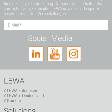
für die Flüssigkeitsdosierung. Darüber hinaus erhalten Sie
sämtliche Neuigkeiten über LEWA sowie Einladungen zu
unseren exklusiven Veranstaltungen.
Herr
Frau
Divers
Social Media
LEWA
LEWA Entdecken
LEWA in Deutschland
Karriere
Solutions
Captcha