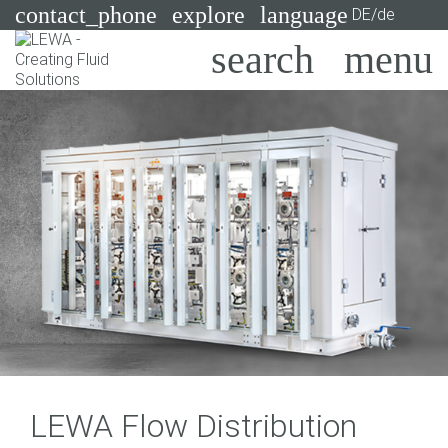
contact_phone
explore
language
DE/de
Pumpen
Systeme
Suchen
X
Branchen
Anwendungen
Services
Consulting
Technologien
LEWA Flow Distribution