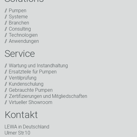
Anti-Roboter-Verifizierung
Pumpen
Hier klicken
Systeme
Friendly
Captcha ⇗
Branchen
Ich habe die Datenschutzerklärung gelesen. Ich
Consulting
stimme der Verarbeitung meiner Daten für
Technologien
Marketingzwecke zu. Dazu gehören der Versand
Anwendungen
unseres Newsletters sowie weiterer Informationen
über neue Produkte, Neuigkeiten des Unternehmens,
Service
Werbeaktionen, Einladungen zu Veranstaltungen oder
entsprechenden anderen Events.
*
Wartung und Instandhaltung
Ersatzteile für Pumpen
In Kontakt bleiben
Ventilprüfung
Kundenschulung
* Pflichtfeld
Gebrauchte Pumpen
Zertifizierungen und Mitgliedschaften
Virtueller Showroom
Kontakt
LEWA in Deutschland
Ulmer Str.10