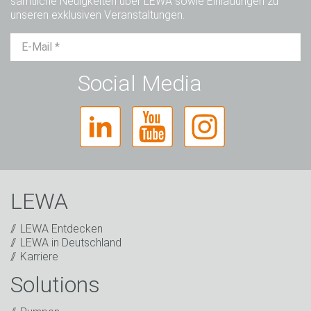
sämtliche Neuigkeiten über LEWA sowie Einladungen zu
unseren exklusiven Veranstaltungen.
Herr
Frau
Divers
Social Media
LEWA
LEWA Entdecken
LEWA in Deutschland
Karriere
Solutions
Captcha
Anti-Roboter-Verifizierung