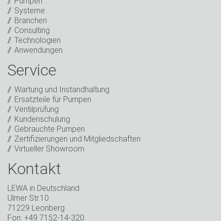
Pumpen
Hier klicken
Systeme
Friendly
Captcha ⇗
Branchen
Ich habe die Datenschutzerklärung gelesen. Ich
Consulting
stimme der Verarbeitung meiner Daten für
Technologien
Marketingzwecke zu. Dazu gehören der Versand
Anwendungen
unseres Newsletters sowie weiterer Informationen
über neue Produkte, Neuigkeiten des Unternehmens,
Service
Werbeaktionen, Einladungen zu Veranstaltungen oder
entsprechenden anderen Events.
*
Wartung und Instandhaltung
Ersatzteile für Pumpen
In Kontakt bleiben
Ventilprüfung
Kundenschulung
* Pflichtfeld
Gebrauchte Pumpen
Zertifizierungen und Mitgliedschaften
Virtueller Showroom
Kontakt
LEWA in Deutschland
Ulmer Str.10
71229 Leonberg
Fon: +49 7152-14-320