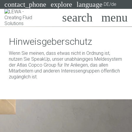
contact_phone
explore
language
DE/de
Pumpen
Hinweisgeberschutz
Systeme
Suchen
X
Wenn Sie meinen, dass etwas nicht in Ordnung ist,
Branchen
nutzen Sie SpeakUp, unser unabhängiges Meldesystem
der Atlas Copco Group für Ihr Anliegen, das allen
Anwendungen
Mitarbeitern und anderen Interessengruppen öffentlich
zugänglich ist.
Services
Consulting
Technologien