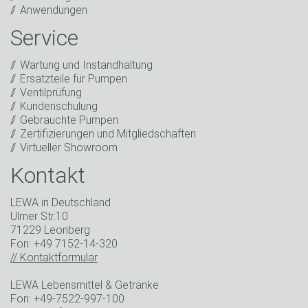
Marketingzwecke zu. Dazu gehören der Versand
Anwendungen
unseres Newsletters sowie weiterer Informationen
über neue Produkte, Neuigkeiten des Unternehmens,
Service
Werbeaktionen, Einladungen zu Veranstaltungen oder
entsprechenden anderen Events.
*
Wartung und Instandhaltung
Ersatzteile für Pumpen
In Kontakt bleiben
Ventilprüfung
Kundenschulung
* Pflichtfeld
Gebrauchte Pumpen
Zertifizierungen und Mitgliedschaften
Virtueller Showroom
Kontakt
LEWA in Deutschland
Ulmer Str.10
71229 Leonberg
Fon: +49 7152-14-320
// Kontaktformular
LEWA Lebensmittel & Getränke
Fon: +49-7522-997-100