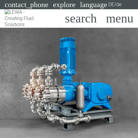
contact_phone
explore
language
DE/de
Pumpen
Systeme
Suchen
X
Branchen
Anwendungen
Services
Consulting
Technologien