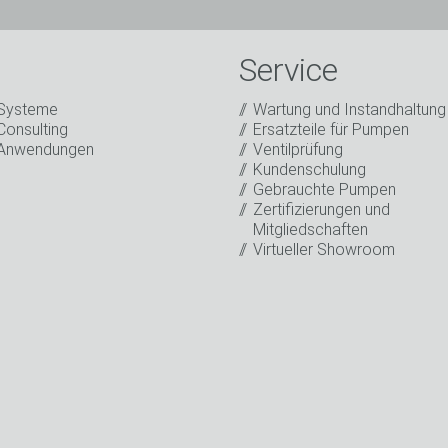
Herr
Frau
Diver
Service
Systeme
Wartung und Instandhaltung
Consulting
Ersatzteile für Pumpen
Anwendungen
Ventilprüfung
Kundenschulung
Gebrauchte Pumpen
. Ich stimme der Verarbeitung meiner Daten für Marketingzwecke
Zertifizierungen und
ers sowie weiterer Informationen über neue Produkte, Neuigkei
Mitgliedschaften
ngen zu Veranstaltungen oder entsprechenden anderen Events.
*
Virtueller Showroom