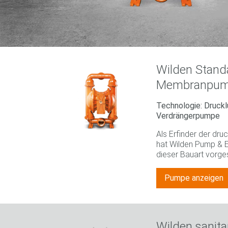
Wilden Standa
Membranpu
Technologie: Druck
Verdrängerpumpe
Als Erfinder der d
hat Wilden Pump & E
dieser Bauart vorgest
Pumpe anzeigen
Wilden sanita