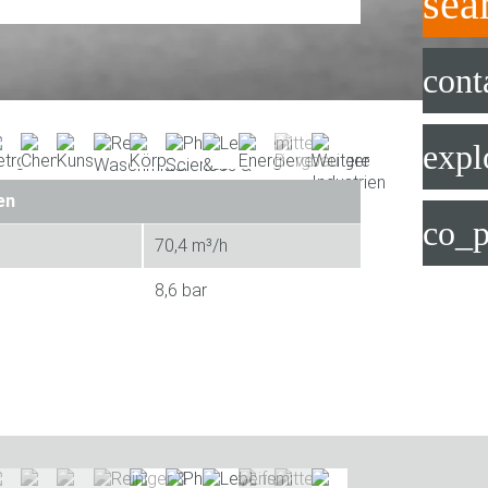
sea
cont
expl
en
co_p
70,4 m³/h
8,6 bar