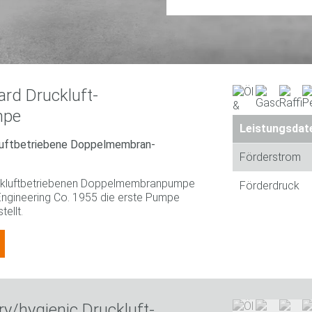
rd Druckluft-
mpe
Leistungsdat
luftbetriebene Doppelmembran-
Förderstrom
ruckluftbetriebenen Doppelmembranpumpe
Förderdruck
ngineering Co. 1955 die erste Pumpe
ellt.
ry/hygienic Druckluft-