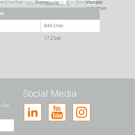
en
844 l/min
17,2 bar
Social Media
n Sie