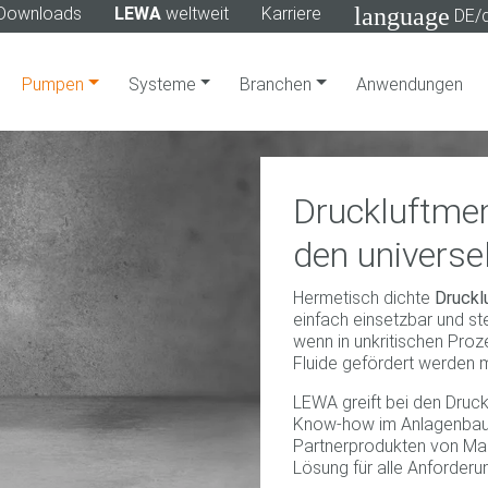
language
Downloads
LEWA
weltweit
Karriere
DE/
Pumpen
Systeme
Branchen
Anwendungen
Druckluftme
den universe
Hermetisch dichte
Druck
einfach einsetzbar und st
wenn in unkritischen Pro
Fluide gefördert werden 
LEWA greift bei den Dru
Know-how im Anlagenbau 
Partnerprodukten von Mar
Lösung für alle Anforderu