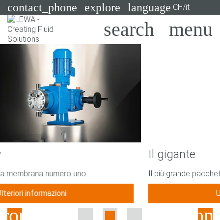
contact_phone
explore
language
CH/it
Pompe
Sistemi
Search
X
Industrie
Applicazioni
Servizi
Il gigante
Consulenza
Il più grande pacchetto di iniezione chimica LEWA
Tecnologie
Ulteriori informazioni
Previous
Nex