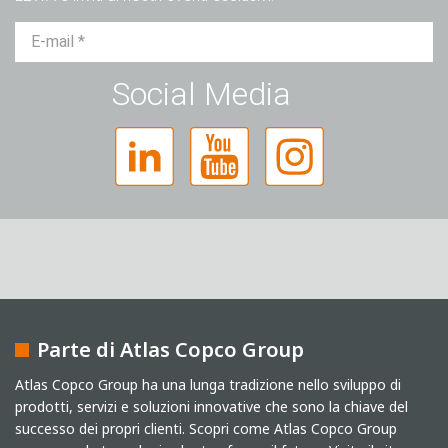
Sig.
Sig.ra
Diverso
Social Media
Parte di Atlas Copco Group
Captcha
Atlas Copco Group ha una lunga tradizione nello sviluppo di
prodotti, servizi e soluzioni innovative che sono la chiave del
Verifica Anti-Robot
successo dei propri clienti. Scopri come Atlas Copco Group
Clicca per iniziare
Friendly
Captcha ⇗