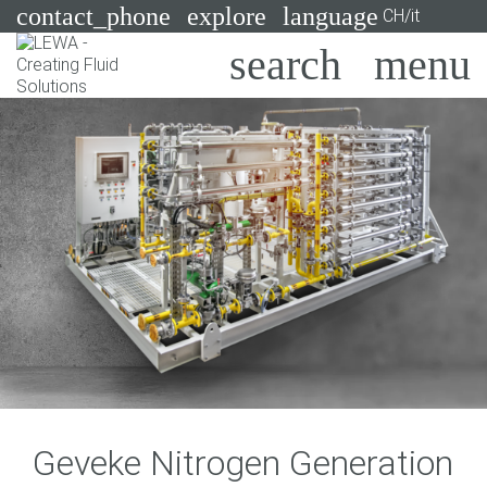
contact_phone
explore
language
CH/it
Pompe
Sistemi
Search
X
Industrie
Applicazioni
Servizi
Consulenza
Tecnologie
Geveke Nitrogen Generation