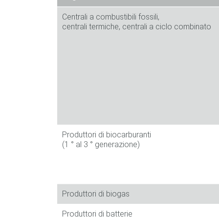
Centrali a combustibili fossili,
centrali termiche, centrali a ciclo combinato
Produttori di biocarburanti
(1 ° al 3 ° generazione)
Produttori di biogas
Produttori di batterie