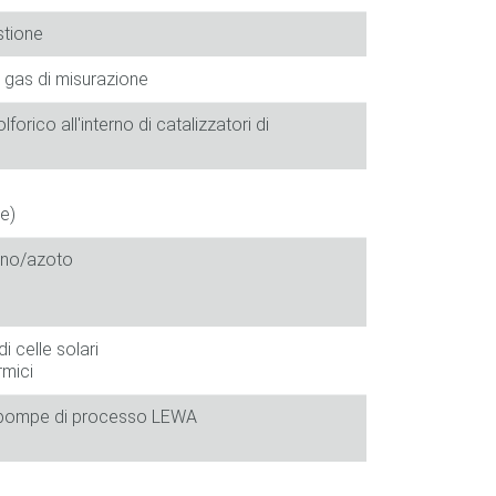
stione
i gas di misurazione
lforico all'interno di catalizzatori di
e)
geno/azoto
 celle solari
rmici
con pompe di processo LEWA