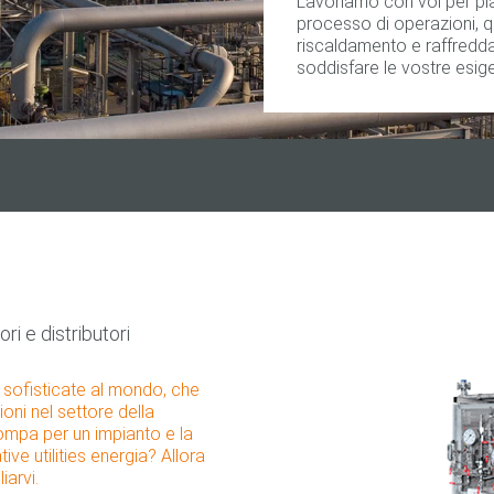
Lavoriamo con voi per pian
processo di operazioni, q
riscaldamento e raffredda
soddisfare le vostre esi
i e distributori
sofisticate al mondo, che
ni nel settore della
ompa per un impianto e la
ive utilities energia? Allora
iarvi.