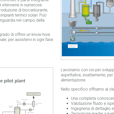
WA interviene in numerose
roduzione di biocarburante,
impianti termici solari. Può
anguardia nel campo della
 grado di offrire un know-how
nale, per assistervi in ogni fase
Lavoriamo con voi per svilupp
aspettative, esattamente, per
alimentazione.
Nello specifico offriamo al cli
Una completa conoscenza
Valutazione fluido e ispe
Ingegneria di dettaglio
Tecnologie leader a liv