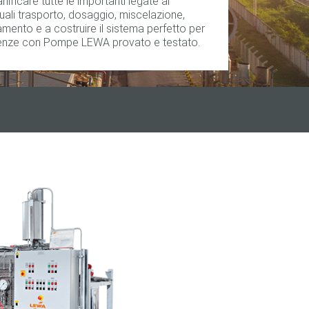
ificare tutte le importanti legate al
uali trasporto, dosaggio, miscelazione,
mento e a costruire il sistema perfetto per
genze con Pompe LEWA provato e testato.