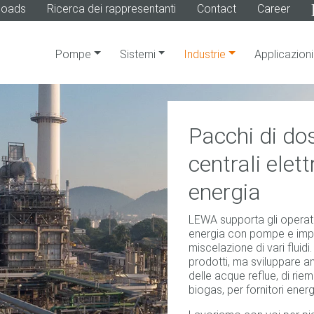
loads
Ricerca dei rappresentanti
Contact
Career
Pompe
Sistemi
Industrie
Applicazioni
Pacchi di do
centrali elett
energia
LEWA supporta gli operatori
energia con pompe e impia
miscelazione di vari fluidi
prodotti, ma sviluppare an
delle acque reflue, di ri
biogas, per fornitori energ