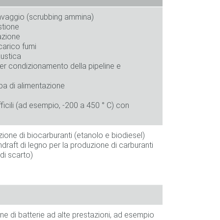
avaggio (scrubbing ammina)
stione
azione
carico fumi
austica
er condizionamento della pipeline e
pa di alimentazione
ifficili (ad esempio, -200 a 450 ° C) con
ione di biocarburanti (etanolo e biodiesel)
raft di legno per la produzione di carburanti
 di scarto)
ione di batterie ad alte prestazioni, ad esempio