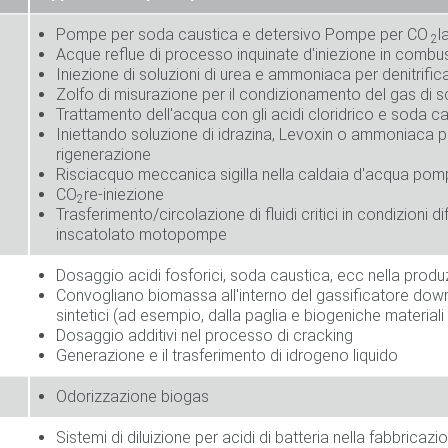
Pompe per soda caustica e detersivo Pompe per CO
l
2
Acque reflue di processo inquinate d'iniezione in combu
Iniezione di soluzioni di urea e ammoniaca per denitrific
Zolfo di misurazione per il condizionamento del gas di s
Trattamento dell'acqua con gli acidi cloridrico e soda c
Iniettando soluzione di idrazina, Levoxin o ammoniaca p
rigenerazione
Risciacquo meccanica sigilla nella caldaia d'acqua pom
CO
re-iniezione
2
Trasferimento/circolazione di fluidi critici in condizioni d
inscatolato motopompe
Dosaggio acidi fosforici, soda caustica, ecc nella produz
Convogliano biomassa all'interno del gassificatore downd
sintetici (ad esempio, dalla paglia e biogeniche materiali
Dosaggio additivi nel processo di cracking
Generazione e il trasferimento di idrogeno liquido
Odorizzazione biogas
Sistemi di diluizione per acidi di batteria nella fabbricaz