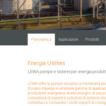
Panoramica
Applicazioni
Prodotti
Energia Utilities
LEWA pompe e sistemi per energia produttor
LEWA offre le pompe dosatrici a membrana più 
trovano impiego in un'ampia gamma di applicazio
produzione energetica. Avete bisogno di una p
consulenza di esperti in soluzioni di sistema relat
contattaci e consentire i nostri esperti di consigl