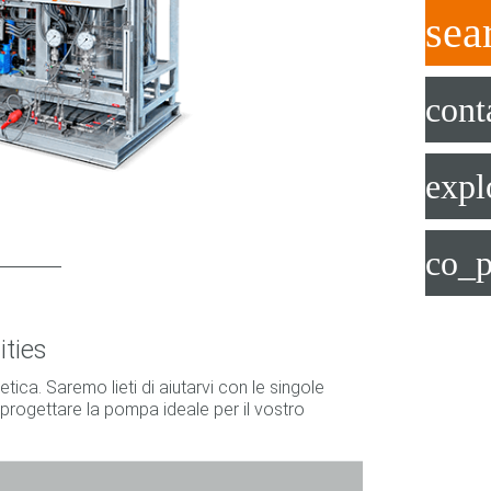
sea
cont
expl
co_p
ities
tica. Saremo lieti di aiutarvi con le singole
o progettare la pompa ideale per il vostro