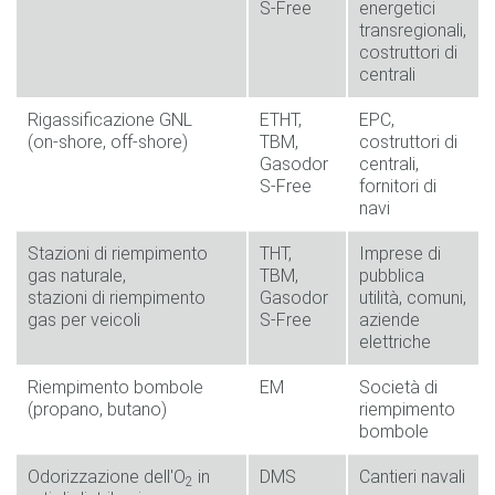
S-Free
energetici
transregionali,
costruttori di
centrali
Rigassificazione GNL
ETHT,
EPC,
(on-shore, off-shore)
TBM,
costruttori di
Gasodor
centrali,
S-Free
fornitori di
navi
Stazioni di riempimento
THT,
Imprese di
gas naturale,
TBM,
pubblica
stazioni di riempimento
Gasodor
utilità, comuni,
gas per veicoli
S-Free
aziende
elettriche
Riempimento bombole
EM
Società di
(propano, butano)
riempimento
bombole
Odorizzazione dell'O
in
DMS
Cantieri navali
2