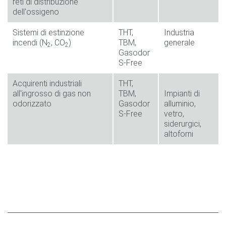
reti di distribuzione
dell'ossigeno
Sistemi di estinzione
THT,
Industria
incendi (N
, CO
)
TBM,
generale
2
2
Gasodor
S-Free
Acquirenti industriali
THT,
all'ingrosso di gas non
TBM,
Impianti di
odorizzato
Gasodor
alluminio,
S-Free
vetro,
siderurgici,
altoforni