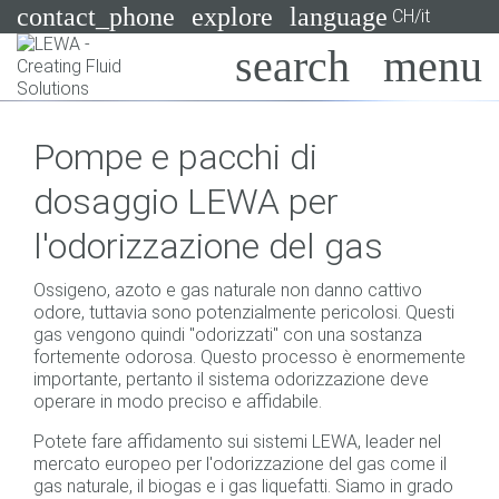
contact_phone
explore
language
CH/it
Pompe
Pompe e pacchi di
Sistemi
Search
X
dosaggio LEWA per
Industrie
l'odorizzazione del gas
Applicazioni
Ossigeno, azoto e gas naturale non danno cattivo
Servizi
odore, tuttavia sono potenzialmente pericolosi. Questi
gas vengono quindi "odorizzati" con una sostanza
Consulenza
fortemente odorosa. Questo processo è enormemente
importante, pertanto il sistema odorizzazione deve
operare in modo preciso e affidabile.
Tecnologie
Potete fare affidamento sui sistemi LEWA, leader nel
mercato europeo per l'odorizzazione del gas come il
gas naturale, il biogas e i gas liquefatti. Siamo in grado