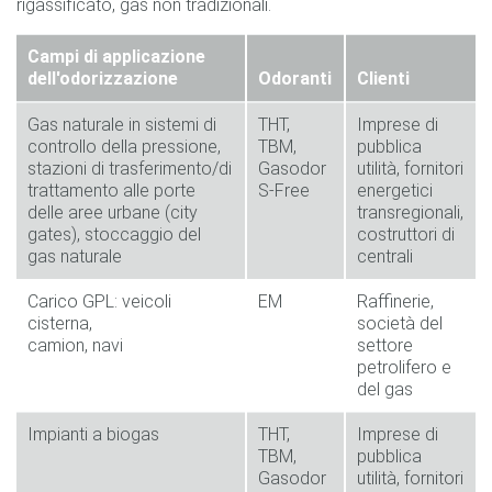
rigassificato, gas non tradizionali.
Campi di applicazione
dell'odorizzazione
Odoranti
Clienti
Gas naturale in sistemi di
THT,
Imprese di
controllo della pressione,
TBM,
pubblica
stazioni di trasferimento/di
Gasodor
utilità, fornitori
trattamento alle porte
S-Free
energetici
delle aree urbane (city
transregionali,
gates), stoccaggio del
costruttori di
gas naturale
centrali
Carico GPL: veicoli
EM
Raffinerie,
cisterna,
società del
camion, navi
settore
petrolifero e
del gas
Impianti a biogas
THT,
Imprese di
TBM,
pubblica
Gasodor
utilità, fornitori